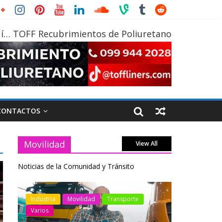
í… TOFF Recubrimientos de Poliuretano
CONTACTOS
Movilidad
View All
Noticias de la Comunidad y Tránsito
otos
Industria
Movilidad
Transporte
Industria
Varios
Varios