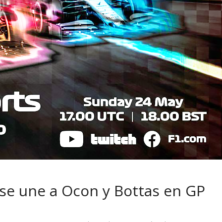
 pasar con tu
Campaña busca cambiar
 permanece
destino de los motociclis
 sin usar?
en la región
l se une a Ocon y Bottas en GP