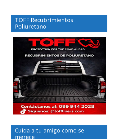
TOFF Recubrimientos
Poliuretano
Cuida a tu amigo como se
merece