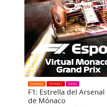
GM reafirma su
¿Qué puede
compromiso con movilidad
vehículo si
más segura y conectada
varios días
Deportes
Fórmula 1
Varios
F1: Estrella del Arsena
de Mónaco