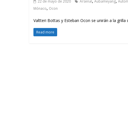
,
,
22 de mayo de 2020
Arsenal
Aubameyang
Autom
,
Mónaco
Ocon
Valtteri Bottas y Esteban Ocon se unirán a la grilla
Read more