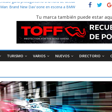
vehículo gana protagonismo a la hora de decidir
der‑Man: Brand New Day’ pone en escena a BMW
tu vehículo si permanece varios días sin usar?
Tu marca también puede estar aqu
026, edición 47ª, recorre 7 provincias en 8 días
otruk Bolden para cubrir las rutas de La Vuelta
TURISMO
VARIOS
NUEVOS
DIRECTORIO
AEADE
Industria
Motociclismo
M
smo
Varios
Movilidad