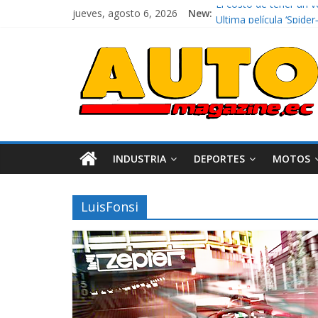
jueves, agosto 6, 2026
New:
El costo de tener un 
Ultima película ‘Spi
¿Qué puede pasar con 
La Vuelta al Ecuador 2
La FEDAK recibe 12 Sin
INDUSTRIA
DEPORTES
MOTOS
LuisFonsi
Industria
Movilidad
Varios
Movilidad
Turi