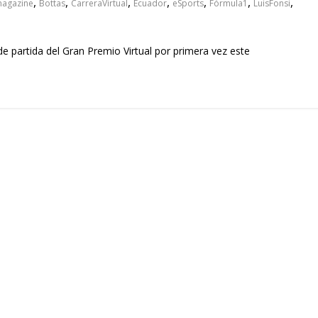
,
,
,
,
,
,
,
agazine
Bottas
CarreraVirtual
Ecuador
eSports
Fórmula1
LuisFonsi
 de partida del Gran Premio Virtual por primera vez este