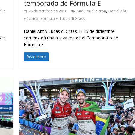
temporada de Fórmula E
,
,
,
i e-
26 de octubre de 2018
Audi
Audi e-tron
Daniel Abt
,
,
Eléctrico
Formula E
Lucas di Grassi
Daniel Abt y Lucas di Grassi El 15 de diciembre
ses,
comenzará una nueva era en el Campeonato de
Fórmula E
Read more