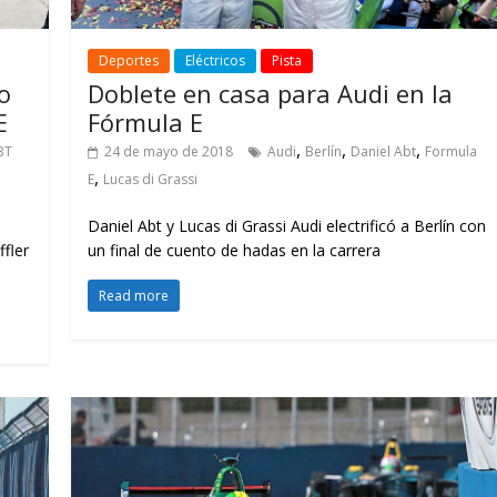
Deportes
Eléctricos
Pista
o
Doblete en casa para Audi en la
E
Fórmula E
,
,
,
BT
24 de mayo de 2018
Audi
Berlín
Daniel Abt
Formula
,
E
Lucas di Grassi
Daniel Abt y Lucas di Grassi Audi electrificó a Berlín con
fler
un final de cuento de hadas en la carrera
Read more