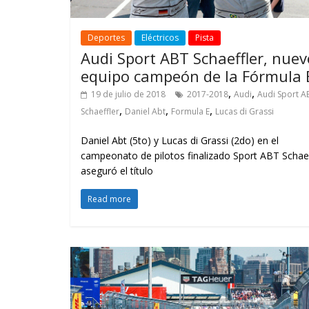
Deportes
Eléctricos
Pista
Audi Sport ABT Schaeffler, nuev
equipo campeón de la Fórmula 
,
,
19 de julio de 2018
2017-2018
Audi
Audi Sport A
,
,
,
Schaeffler
Daniel Abt
Formula E
Lucas di Grassi
Daniel Abt (5to) y Lucas di Grassi (2do) en el
campeonato de pilotos finalizado Sport ABT Schaef
aseguró el título
Read more