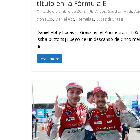
título en la Fórmula E
,
,
12 de diciembre de 2018
Arabia Saudita
Audi
Aud
,
,
,
tron FE05
Daniel Abt
Formula E
Lucas di Grassi
Daniel Abt y Lucas di Grassi en el Audi e-tron FE05
[ssba-buttons] Luego de un descanso de cinco me
la
Read more