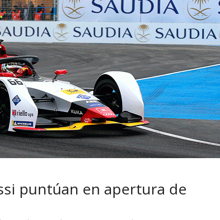
 pasar con tu
Campaña busca cambiar
 permanece
destino de los motociclis
 sin usar?
en la región
assi puntúan en apertura de