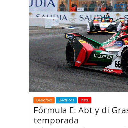
GM reafirma su
¿Qué puede
compromiso con movilidad
vehículo si
más segura y conectada
varios días
Deportes
Eléctricos
Pista
Fórmula E: Abt y di Gr
temporada