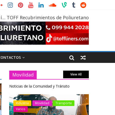
í… TOFF Recubrimientos de Poliuretano
CONTACTOS
Movilidad
View All
Noticias de la Comunidad y Tránsito
otos
Industria
Movilidad
Transporte
Industria
Varios
Varios