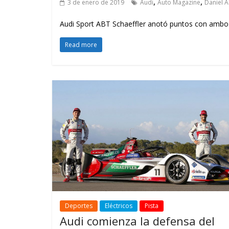
,
,
3 de enero de 2019
Audi
Auto Magazine
Daniel A
Audi Sport ABT Schaeffler anotó puntos con ambos
Read more
Deportes
Eléctricos
Pista
Audi comienza la defensa del