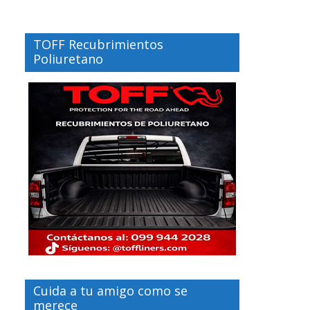
TOFF Recubrimientos
Poliuretano
Cuida a tu amigo como se
merece