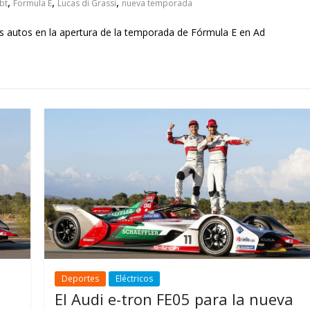
,
,
,
bt
Formula E
Lucas di Grassi
nueva temporada
 autos en la apertura de la temporada de Fórmula E en Ad
Deportes
Eléctricos
El Audi e-tron FE05 para la nueva