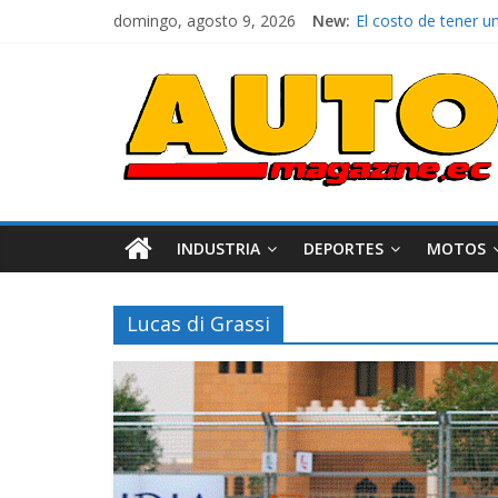
domingo, agosto 9, 2026
New:
La FEDAK recibe 12 
El costo de tener u
Mercado automotor 
¿Qué puede pasar co
La Vuelta al Ecuador
INDUSTRIA
DEPORTES
MOTOS
Lucas di Grassi
Industria
Movilidad
Varios
Movilidad
Turi