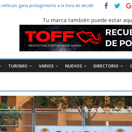
Sinotruk Bolden para cubrir las rutas de La Vuelta
n vehículo gana protagonismo a la hora de decidir
ecuatoriano creció un 28% en julio de 2026
Tu marca también puede estar aqu
n tu vehículo si permanece varios días sin usar?
 2026, edición 47ª, recorre 7 provincias en 8 días
TURISMO
VARIOS
NUEVOS
DIRECTORIO
AEADE
Industria
Motociclismo
M
smo
Varios
Movilidad