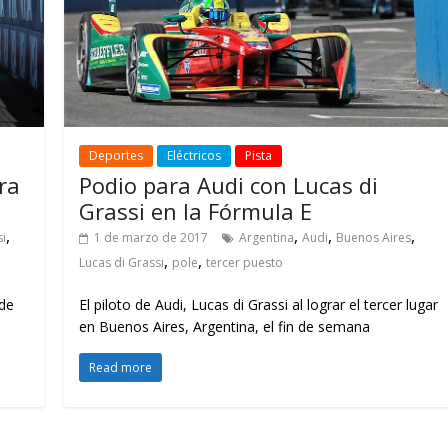
Deportes
Eléctricos
Pista
ra
Podio para Audi con Lucas di
Grassi en la Fórmula E
,
,
,
,
si
1 de marzo de 2017
Argentina
Audi
Buenos Aires
,
,
Lucas di Grassi
pole
tercer puesto
 de
El piloto de Audi, Lucas di Grassi al lograr el tercer lugar
en Buenos Aires, Argentina, el fin de semana
Read more