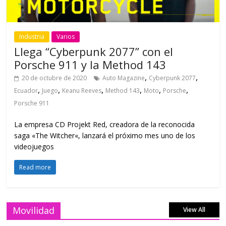
Industria
Varios
Llega “Cyberpunk 2077” con el
Porsche 911 y la Method 143
,
,
20 de octubre de 2020
Auto Magazine
Cyberpunk 2077
,
,
,
,
,
,
Ecuador
Juego
Keanu Reeves
Method 143
Moto
Porsche
Porsche 911
La empresa CD Projekt Red, creadora de la reconocida
saga «The Witcher«, lanzará el próximo mes uno de los
videojuegos
Read more
Movilidad
View All