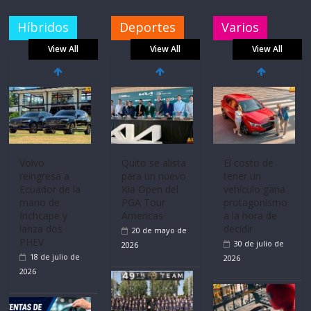
Híbridos
Deportes
Varios
View All
View All
View All
Volvo
Quito se alista
El costo de
reingresa a
para un nuevo
tener un
Ecuador de la
Kia Open del
vehículo gana
mano de
PGA Tour
protagonismo
Inchcape y
Americas
a la hora de
lanza dos
decidir
20 de mayo de
PHEV
30 de julio de
2026
18 de julio de
2026
2026