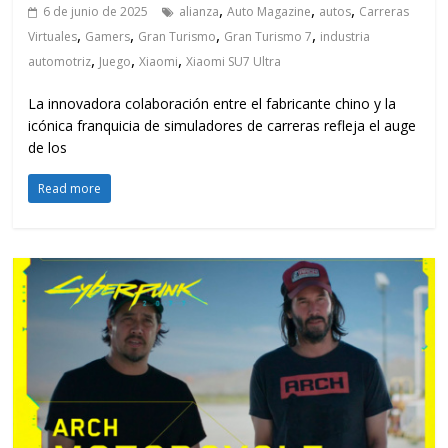
,
,
,
6 de junio de 2025
alianza
Auto Magazine
autos
Carreras
,
,
,
,
Virtuales
Gamers
Gran Turismo
Gran Turismo 7
industria
,
,
,
automotriz
Juego
Xiaomi
Xiaomi SU7 Ultra
La innovadora colaboración entre el fabricante chino y la
icónica franquicia de simuladores de carreras refleja el auge
de los
Read more