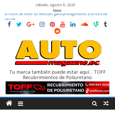
sábado, agosto 8, 2026
New:
El costo de tener un vehículo gana protagonismo a la hora de
decidir
Ultima película ‘Spider‑Man: Brand New Day’ pone en escena a
BMW
¿Qué puede pasar con tu vehículo si permanece varios días sin
usar?
La Vuelta al Ecuador 2026, edición 47ª, recorre 7 provincias en 8
días
La FEDAK recibe 12 Sinotruk Bolden para cubrir las rutas de La
Vuelta
Tu marca también puede estar aquí… TOFF
Recubrimientos de Poliuretano