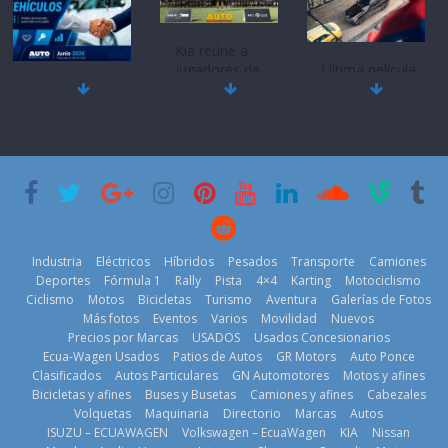
Kia reúne a
jugadores de
Ultima película
Mercado
fútbol de todo
‘Spider‑Man:
automotor
el mundo en
Brand New
nacional cierra
‘Kia OMBC
Day’ pone en
su mejor 1er
Cup’
escena a
semestre en la
BMW
6 de mayo de
historia
29 de julio de
2026
11 de julio de
2026
2026
Industria
Eléctricos
Híbridos
Pesados
Transporte
Camiones
Deportes
Fórmula 1
Rally
Pista
4×4
Karting
Motociclismo
Ciclismo
Motos
Bicicletas
Turismo
Aventura
Galerías de Fotos
Más fotos
Eventos
Varios
Movilidad
Nuevos
La Vuelta al
Precios por Marcas
USADOS
Usados Concesionarios
Ecuador 2026,
¿Qué puede
Ecua-Wagen Usados
Patios de Autos
GR Motors
Auto Ponce
BMW, Toyota,
edición 47ª,
pasar con tu
Clasificados
Autos Particulares
GN Automotores
Motos y afines
Bosch y
recorre 7
vehículo si
Bicicletas y afines
Buses y Busetas
Camiones y afines
Cabezales
Repsol
provincias en 8
permanece
Volquetas
Maquinaria
Directorio
Marcas
Autos
prueban flota
días
varios días sin
ISUZU – ECUAWAGEN
Volkswagen – EcuaWagen
KIA
Nissan
que usa
usar?