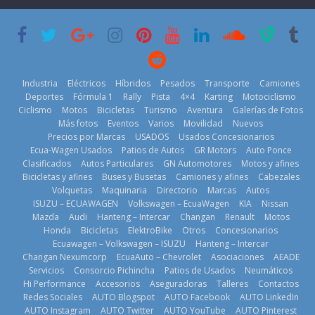
su mejor 1er
Cup’
escena a
semestre en la
BMW
6 de mayo de
historia
29 de julio de
2026
11 de julio de
2026
2026
Industria
Eléctricos
Híbridos
Pesados
Transporte
Camiones
Deportes
Fórmula 1
Rally
Pista
4×4
Karting
Motociclismo
Ciclismo
Motos
Bicicletas
Turismo
Aventura
Galerías de Fotos
Más fotos
Eventos
Varios
Movilidad
Nuevos
La Vuelta al
Precios por Marcas
USADOS
Usados Concesionarios
Ecuador 2026,
¿Qué puede
Ecua-Wagen Usados
Patios de Autos
GR Motors
Auto Ponce
BMW, Toyota,
edición 47ª,
pasar con tu
Clasificados
Autos Particulares
GN Automotores
Motos y afines
Bosch y
recorre 7
vehículo si
Bicicletas y afines
Buses y Busetas
Camiones y afines
Cabezales
Repsol
provincias en 8
permanece
Volquetas
Maquinaria
Directorio
Marcas
Autos
prueban flota
días
varios días sin
ISUZU – ECUAWAGEN
Volkswagen – EcuaWagen
KIA
Nissan
que usa
usar?
1 de agosto de
Mazda
Audi
Hanteng – Intercar
Changan
Renault
Motos
gasolina 100%
3 de agosto de
Honda
Bicicletas
ElektroBike
Otros
Concesionarios
2026
renovable
Ecuawagen – Volkswagen – ISUZU
Hanteng – Intercar
2026
25 de julio de
Changan Nexumcorp
EcuaAuto – Chevrolet
Asociaciones
AEADE
Servicios
Consorcio Pichincha
Patios de Usados
Neumáticos
2026
Hi Performance
Accesorios
Aseguradoras
Talleres
Contactos
Redes Sociales
AUTO Blogspot
AUTO Facebook
AUTO LinkedIn
AUTO Instagram
AUTO Twitter
AUTO YouTube
AUTO Pinterest