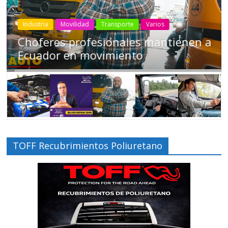
Industria
Movilidad
Transporte
Varios
Choferes profesionales mantienen a
Ecuador en movimiento
TOFF Recubrimientos Poliuretano