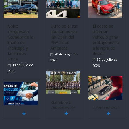
Volvo
Quito se alista
El costo de
reingresa a
para un nuevo
tener un
Ecuador de la
Kia Open del
vehículo gana
mano de
PGA Tour
protagonismo
Inchcape y
Americas
a la hora de
lanza dos
decidir
20 de mayo de
PHEV
30 de julio de
2026
18 de julio de
2026
2026
Kia reúne a
jugadores de
Ultima película
Mercado
fútbol de todo
‘Spider‑Man:
automotor
el mundo en
Brand New
nacional cierra
‘Kia OMBC
Day’ pone en