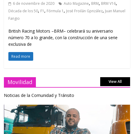
,
,
,
6 de noviembre de 2020
Auto Magazine
BRM
BRM V16
,
,
,
,
Década de los 50
F1
Fórmula 1
José Froilán Gpnzález
Juan Manuel
Fangio
British Racing Motors –BRM– celebrará su aniversario
número 70 a lo grande, con la construcción de una serie
exclusiva de
Read more
Movilidad
View All
Noticias de la Comunidad y Tránsito