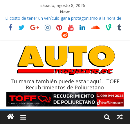
sábado, agosto 8, 2026
New:
El costo de tener un vehículo gana protagonismo a la hora de
decidir
Ultima película ‘Spider‑Man: Brand New Day’ pone en escena a
BMW
¿Qué puede pasar con tu vehículo si permanece varios días sin
usar?
La Vuelta al Ecuador 2026, edición 47ª, recorre 7 provincias en 8
días
La FEDAK recibe 12 Sinotruk Bolden para cubrir las rutas de La
Vuelta
Tu marca también puede estar aquí… TOFF
Recubrimientos de Poliuretano