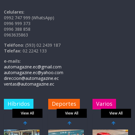
Celulares:
0992 747 999 (WhatsApp)
0996 999 373
0996 388 858
0963635863
Teléfono
: (593) 02 2439 187
Telefax:
02 2242 133
e-mails:
automagazine.ec@gmail.com
automagazine.ec@yahoo.com
direccion@automagazine.ec
ventas@automagazine.ec
Híbridos
Deportes
Varios
View All
View All
View All