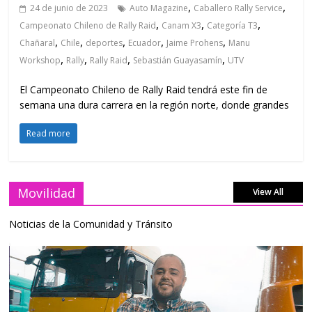
,
,
24 de junio de 2023
Auto Magazine
Caballero Rally Service
,
,
,
Campeonato Chileno de Rally Raid
Canam X3
Categoría T3
,
,
,
,
,
Chañaral
Chile
deportes
Ecuador
Jaime Prohens
Manu
,
,
,
,
Workshop
Rally
Rally Raid
Sebastián Guayasamín
UTV
El Campeonato Chileno de Rally Raid tendrá este fin de
semana una dura carrera en la región norte, donde grandes
Read more
Movilidad
View All
Noticias de la Comunidad y Tránsito