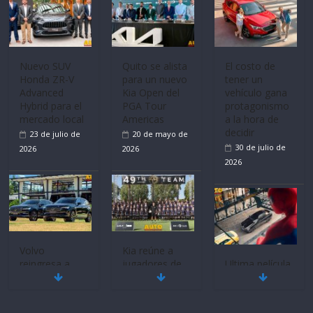
Nuevo SUV
Quito se alista
El costo de
Honda ZR-V
para un nuevo
tener un
Advanced
Kia Open del
vehículo gana
Hybrid para el
PGA Tour
protagonismo
mercado local
Americas
a la hora de
decidir
23 de julio de
20 de mayo de
30 de julio de
2026
2026
2026
Volvo
Kia reúne a
reingresa a
jugadores de
Ultima película
Ecuador de la
fútbol de todo
‘Spider‑Man:
mano de
el mundo en
Brand New
Inchcape y
‘Kia OMBC
Day’ pone en