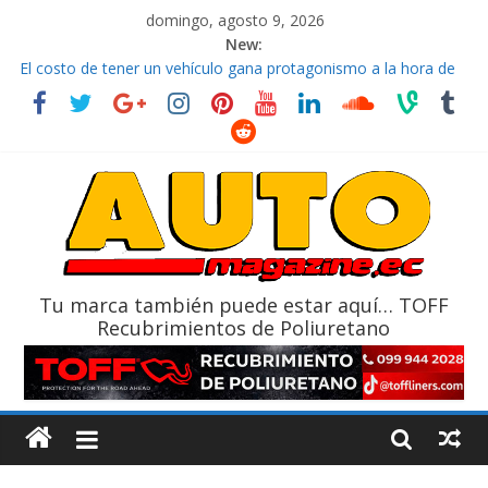
domingo, agosto 9, 2026
New:
La FEDAK recibe 12 Sinotruk Bolden para cubrir las rutas de La
Vuelta
El costo de tener un vehículo gana protagonismo a la hora de
decidir
Mercado automotor ecuatoriano creció un 28% en julio de
2026
¿Qué puede pasar con tu vehículo si permanece varios días sin
usar?
La Vuelta al Ecuador 2026, edición 47ª, recorre 7 provincias en 8
días
Tu marca también puede estar aquí… TOFF
Recubrimientos de Poliuretano