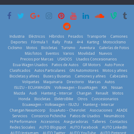
lanza dos
Cup’
escena a
PHEV
BMW
6 de mayo de
18 de julio de
29 de julio de
2026
2026
2026
Industria
Eléctricos
Híbridos
Pesados
Transporte
Camiones
Deportes
Fórmula 1
Rally
Pista
4×4
Karting
Motociclismo
Ciclismo
Motos
Bicicletas
Turismo
Aventura
Galerías de Fotos
Más fotos
Eventos
Varios
Movilidad
Nuevos
La Vuelta al
Precios por Marcas
USADOS
Usados Concesionarios
Mercado
Ecuador 2026,
¿Qué puede
Ecua-Wagen Usados
Patios de Autos
GR Motors
Auto Ponce
automotor
edición 47ª,
pasar con tu
Clasificados
Autos Particulares
GN Automotores
Motos y afines
ecuatoriano
recorre 7
vehículo si
Bicicletas y afines
Buses y Busetas
Camiones y afines
Cabezales
creció un 28%
provincias en 8
permanece
Volquetas
Maquinaria
Directorio
Marcas
Autos
en julio de
días
varios días sin
ISUZU – ECUAWAGEN
Volkswagen – EcuaWagen
KIA
Nissan
2026
usar?
1 de agosto de
Mazda
Audi
Hanteng – Intercar
Changan
Renault
Motos
4 de agosto de
3 de agosto de
Honda
Bicicletas
ElektroBike
Otros
Concesionarios
2026
Ecuawagen – Volkswagen – ISUZU
Hanteng – Intercar
2026
2026
Changan Nexumcorp
EcuaAuto – Chevrolet
Asociaciones
AEADE
Servicios
Consorcio Pichincha
Patios de Usados
Neumáticos
Hi Performance
Accesorios
Aseguradoras
Talleres
Contactos
Redes Sociales
AUTO Blogspot
AUTO Facebook
AUTO LinkedIn
AUTO Instagram
AUTO Twitter
AUTO YouTube
AUTO Pinterest