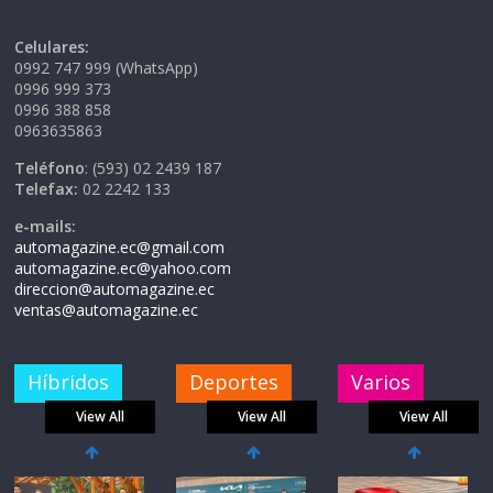
Celulares:
0992 747 999 (WhatsApp)
0996 999 373
0996 388 858
0963635863
Teléfono
: (593) 02 2439 187
Telefax:
02 2242 133
e-mails:
automagazine.ec@gmail.com
automagazine.ec@yahoo.com
direccion@automagazine.ec
ventas@automagazine.ec
Híbridos
Deportes
Varios
View All
View All
View All