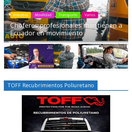
Industria
Movilidad
Transporte
Varios
Choferes profesionales mantienen a
Ecuador en movimiento
TOFF Recubrimientos Poliuretano