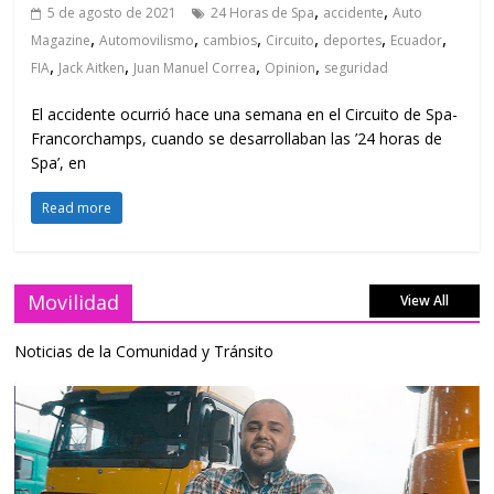
,
,
5 de agosto de 2021
24 Horas de Spa
accidente
Auto
,
,
,
,
,
,
Magazine
Automovilismo
cambios
Circuito
deportes
Ecuador
,
,
,
,
FIA
Jack Aitken
Juan Manuel Correa
Opinion
seguridad
El accidente ocurrió hace una semana en el Circuito de Spa-
Francorchamps, cuando se desarrollaban las ’24 horas de
Spa’, en
Read more
Movilidad
View All
Noticias de la Comunidad y Tránsito