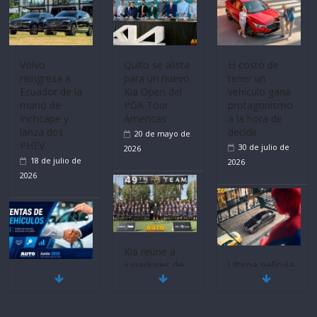
Volvo
Quito se alista
El costo de
reingresa a
para un nuevo
tener un
Ecuador de la
Kia Open del
vehículo gana
mano de
PGA Tour
protagonismo
Inchcape y
Americas
a la hora de
lanza dos
decidir
20 de mayo de
PHEV
30 de julio de
2026
18 de julio de
2026
2026
Kia reúne a
jugadores de
Ultima película
Mercado
fútbol de todo
‘Spider‑Man:
automotor
el mundo en
Brand New
nacional cierra
‘Kia OMBC
Day’ pone en