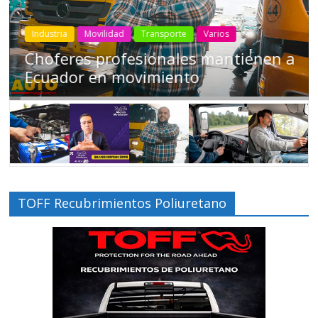
Industria
Movilidad
Transporte
Varios
Choferes profesionales mantienen a
Ecuador en movimiento
TOFF Recubrimientos Poliuretano