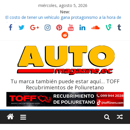
miércoles, agosto 5, 2026
New:
El costo de tener un vehículo gana protagonismo a la hora de
decidir
Ultima película ‘Spider‑Man: Brand New Day’ pone en escena a
BMW
¿Qué puede pasar con tu vehículo si permanece varios días sin
usar?
La Vuelta al Ecuador 2026, edición 47ª, recorre 7 provincias en 8
días
La FEDAK recibe 12 Sinotruk Bolden para cubrir las rutas de La
Vuelta
Tu marca también puede estar aquí… TOFF
Recubrimientos de Poliuretano