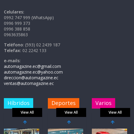
Celulares:
0992 747 999 (WhatsApp)
0996 999 373
0996 388 858
0963635863
Teléfono
: (593) 02 2439 187
Telefax:
02 2242 133
e-mails:
automagazine.ec@gmail.com
automagazine.ec@yahoo.com
direccion@automagazine.ec
ventas@automagazine.ec
Híbridos
Deportes
Varios
View All
View All
View All