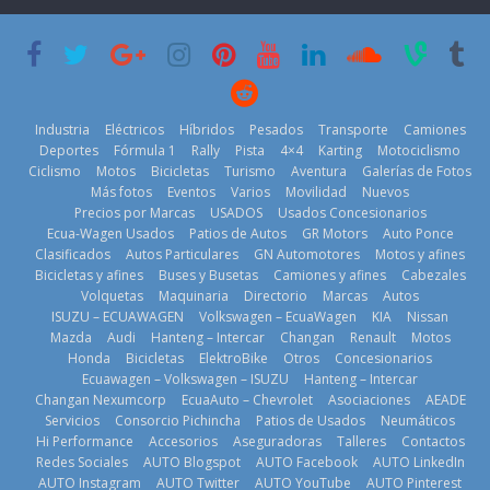
su mejor 1er
Cup’
escena a
semestre en la
BMW
6 de mayo de
historia
29 de julio de
2026
11 de julio de
2026
2026
Industria
Eléctricos
Híbridos
Pesados
Transporte
Camiones
Deportes
Fórmula 1
Rally
Pista
4×4
Karting
Motociclismo
Ciclismo
Motos
Bicicletas
Turismo
Aventura
Galerías de Fotos
Más fotos
Eventos
Varios
Movilidad
Nuevos
La Vuelta al
Precios por Marcas
USADOS
Usados Concesionarios
Ecuador 2026,
¿Qué puede
Ecua-Wagen Usados
Patios de Autos
GR Motors
Auto Ponce
BMW, Toyota,
edición 47ª,
pasar con tu
Clasificados
Autos Particulares
GN Automotores
Motos y afines
Bosch y
recorre 7
vehículo si
Bicicletas y afines
Buses y Busetas
Camiones y afines
Cabezales
Repsol
provincias en 8
permanece
Volquetas
Maquinaria
Directorio
Marcas
Autos
prueban flota
días
varios días sin
ISUZU – ECUAWAGEN
Volkswagen – EcuaWagen
KIA
Nissan
que usa
usar?
1 de agosto de
Mazda
Audi
Hanteng – Intercar
Changan
Renault
Motos
gasolina 100%
3 de agosto de
Honda
Bicicletas
ElektroBike
Otros
Concesionarios
2026
renovable
Ecuawagen – Volkswagen – ISUZU
Hanteng – Intercar
2026
25 de julio de
Changan Nexumcorp
EcuaAuto – Chevrolet
Asociaciones
AEADE
Servicios
Consorcio Pichincha
Patios de Usados
Neumáticos
2026
Hi Performance
Accesorios
Aseguradoras
Talleres
Contactos
Redes Sociales
AUTO Blogspot
AUTO Facebook
AUTO LinkedIn
AUTO Instagram
AUTO Twitter
AUTO YouTube
AUTO Pinterest