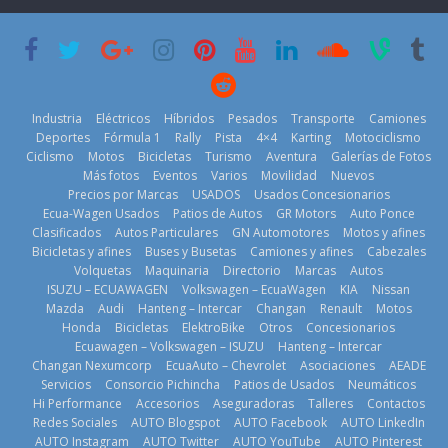
su mejor 1er
Cup’
escena a
semestre en la
BMW
6 de mayo de
historia
29 de julio de
2026
11 de julio de
2026
2026
Industria
Eléctricos
Híbridos
Pesados
Transporte
Camiones
Deportes
Fórmula 1
Rally
Pista
4×4
Karting
Motociclismo
Ciclismo
Motos
Bicicletas
Turismo
Aventura
Galerías de Fotos
Más fotos
Eventos
Varios
Movilidad
Nuevos
La Vuelta al
Precios por Marcas
USADOS
Usados Concesionarios
Ecuador 2026,
¿Qué puede
Ecua-Wagen Usados
Patios de Autos
GR Motors
Auto Ponce
BMW, Toyota,
edición 47ª,
pasar con tu
Clasificados
Autos Particulares
GN Automotores
Motos y afines
Bosch y
recorre 7
vehículo si
Bicicletas y afines
Buses y Busetas
Camiones y afines
Cabezales
Repsol
provincias en 8
permanece
Volquetas
Maquinaria
Directorio
Marcas
Autos
prueban flota
días
varios días sin
ISUZU – ECUAWAGEN
Volkswagen – EcuaWagen
KIA
Nissan
que usa
usar?
1 de agosto de
Mazda
Audi
Hanteng – Intercar
Changan
Renault
Motos
gasolina 100%
3 de agosto de
Honda
Bicicletas
ElektroBike
Otros
Concesionarios
2026
renovable
Ecuawagen – Volkswagen – ISUZU
Hanteng – Intercar
2026
25 de julio de
Changan Nexumcorp
EcuaAuto – Chevrolet
Asociaciones
AEADE
Servicios
Consorcio Pichincha
Patios de Usados
Neumáticos
2026
Hi Performance
Accesorios
Aseguradoras
Talleres
Contactos
Redes Sociales
AUTO Blogspot
AUTO Facebook
AUTO LinkedIn
AUTO Instagram
AUTO Twitter
AUTO YouTube
AUTO Pinterest