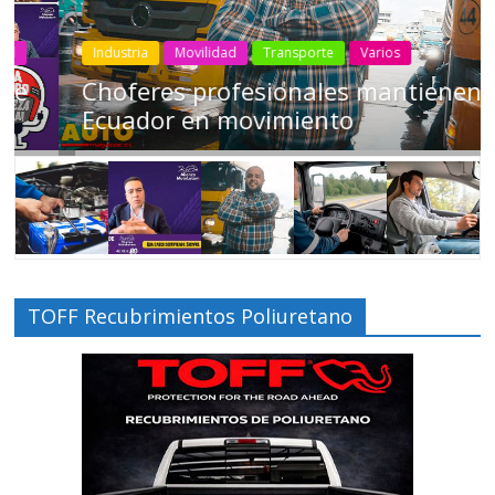
Industria
Movilidad
Transporte
Varios
Choferes profesionales mantienen a
Ecuador en movimiento
TOFF Recubrimientos Poliuretano