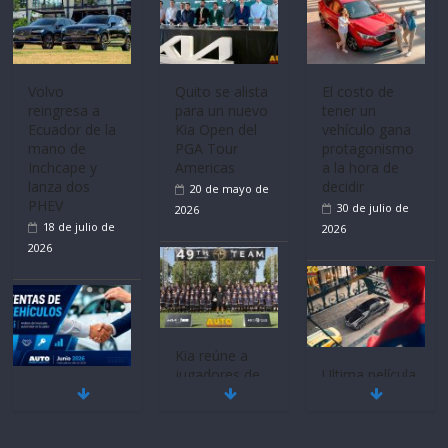
Volvo
Quito se alista
El costo de
reingresa a
para un nuevo
tener un
Ecuador de la
Kia Open del
vehículo gana
mano de
PGA Tour
protagonismo
Inchcape y
Americas
a la hora de
lanza dos
decidir
20 de mayo de
PHEV
30 de julio de
2026
18 de julio de
2026
2026
Kia reúne a
jugadores de
Ultima película
Mercado
fútbol de todo
‘Spider‑Man:
automotor
el mundo en
Brand New
nacional cierra
‘Kia OMBC
Day’ pone en