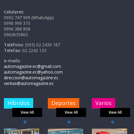
Celulares:
0992 747 999 (WhatsApp)
0996 999 373
0996 388 858
0963635863
Teléfono
: (593) 02 2439 187
Telefax:
02 2242 133
e-mails:
automagazine.ec@gmail.com
automagazine.ec@yahoo.com
direccion@automagazine.ec
ventas@automagazine.ec
Híbridos
Deportes
Varios
View All
View All
View All