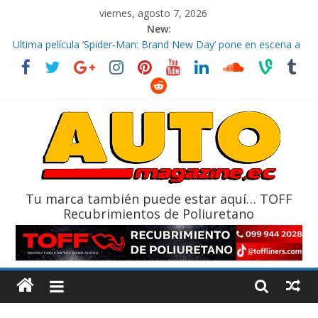
viernes, agosto 7, 2026
New:
El costo de tener un vehículo gana protagonismo a la hora de
decidir
Ultima película ‘Spider‑Man: Brand New Day’ pone en escena a
BMW
¿Qué puede pasar con tu vehículo si permanece varios días sin
usar?
La Vuelta al Ecuador 2026, edición 47ª, recorre 7 provincias en 8
días
La FEDAK recibe 12 Sinotruk Bolden para cubrir las rutas de La
Vuelta
Tu marca también puede estar aquí… TOFF
Recubrimientos de Poliuretano