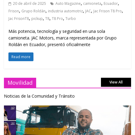
,
,
,
20 de abril de 2025
Auto Magazine
camioneta
Ecuador
,
,
,
,
,
Frison
Grupo Roldán
industria automotriz
JAC
Jac Frison T8 Pro
,
,
,
,
Jac FrisonT8
pickup
T8
T8 Pro
Turbo
Más potencia, tecnología y seguridad en una sola
camioneta. JAC Motors, marca representada por Grupo
Roldán en Ecuador, presentó oficialmente
Read more
Movilidad
View All
Noticias de la Comunidad y Tránsito