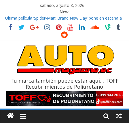
sábado, agosto 8, 2026
New:
El costo de tener un vehículo gana protagonismo a la hora de
decidir
Ultima película ‘Spider‑Man: Brand New Day’ pone en escena a
BMW
¿Qué puede pasar con tu vehículo si permanece varios días sin
usar?
La Vuelta al Ecuador 2026, edición 47ª, recorre 7 provincias en 8
días
La FEDAK recibe 12 Sinotruk Bolden para cubrir las rutas de La
Vuelta
Tu marca también puede estar aquí… TOFF
Recubrimientos de Poliuretano