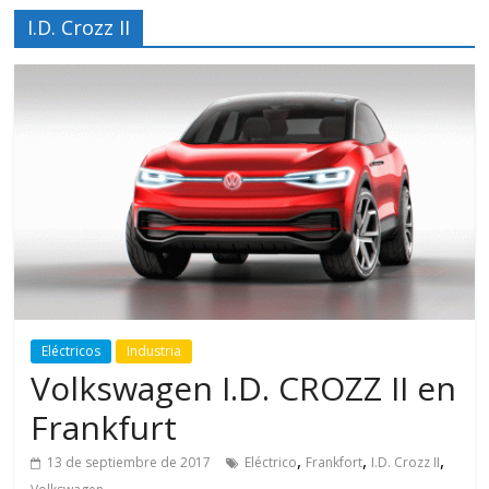
I.D. Crozz II
Eléctricos
Industria
Volkswagen I.D. CROZZ II en
Frankfurt
,
,
,
13 de septiembre de 2017
Eléctrico
Frankfort
I.D. Crozz II