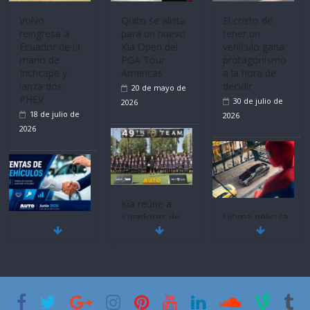
Volvo
Quito se alista
El costo de
reingresa a
para un nuevo
tener un
Ecuador de la
Kia Open del
vehículo gana
mano de
PGA Tour
protagonismo
Inchcape y
Americas
a la hora de
lanza dos
decidir
20 de mayo de
PHEV
30 de julio de
2026
18 de julio de
2026
2026
Kia reúne a
jugadores de
Ultima película
Mercado
fútbol de todo
‘Spider‑Man:
automotor
el mundo en
Brand New
nacional cierra
‘Kia OMBC
Day’ pone en
su mejor 1er
Cup’
escena a
semestre en la
BMW
6 de mayo de
historia
29 de julio de
2026