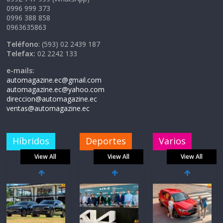
0996 999 373
0996 388 858
0963635863
Teléfono
: (593) 02 2439 187
Telefax:
02 2242 133
e-mails:
automagazine.ec@gmail.com
automagazine.ec@yahoo.com
direccion@automagazine.ec
ventas@automagazine.ec
Híbridos
Deportes
Varios
View All
View All
View All