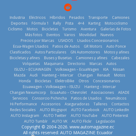
11 de julio de
2026
2026
Industria
Eléctricos
Híbridos
Pesados
Transporte
Camiones
Deportes
Fórmula 1
Rally
Pista
4×4
Karting
Motociclismo
Ciclismo
Motos
Bicicletas
Turismo
Aventura
Galerías de Fotos
Más fotos
Eventos
Varios
Movilidad
Nuevos
La Vuelta al
Precios por Marcas
USADOS
Usados Concesionarios
Ecuador 2026,
¿Qué puede
Ecua-Wagen Usados
Patios de Autos
GR Motors
Auto Ponce
BMW, Toyota,
edición 47ª,
pasar con tu
Clasificados
Autos Particulares
GN Automotores
Motos y afines
Bosch y
recorre 7
vehículo si
Bicicletas y afines
Buses y Busetas
Camiones y afines
Cabezales
Repsol
provincias en 8
permanece
Volquetas
Maquinaria
Directorio
Marcas
Autos
prueban flota
días
varios días sin
ISUZU – ECUAWAGEN
Volkswagen – EcuaWagen
KIA
Nissan
que usa
usar?
1 de agosto de
Mazda
Audi
Hanteng – Intercar
Changan
Renault
Motos
gasolina 100%
3 de agosto de
Honda
Bicicletas
ElektroBike
Otros
Concesionarios
2026
renovable
Ecuawagen – Volkswagen – ISUZU
Hanteng – Intercar
2026
25 de julio de
Changan Nexumcorp
EcuaAuto – Chevrolet
Asociaciones
AEADE
Servicios
Consorcio Pichincha
Patios de Usados
Neumáticos
2026
Hi Performance
Accesorios
Aseguradoras
Talleres
Contactos
Redes Sociales
AUTO Blogspot
AUTO Facebook
AUTO LinkedIn
AUTO Instagram
AUTO Twitter
AUTO YouTube
AUTO Pinterest
AUTO Tumblr
AUTO VK
AUTO Flickr
Legislación
La FEDAK
Copyright © 2004-2026. www.automagazine.ec
recibe 12
La FEDAK
All rights reserved: AUTO MAGAZINE Ecuador