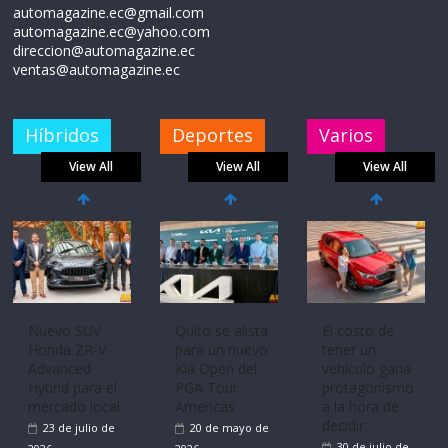
automagazine.ec@gmail.com
automagazine.ec@yahoo.com
direccion@automagazine.ec
ventas@automagazine.ec
Híbridos
Deportes
Varios
View All
View All
View All
Nuevo SUV
Quito se alista
El costo de
Honda ZR-V
para un nuevo
tener un
Advanced
Kia Open del
vehículo gana
Hybrid para el
PGA Tour
protagonismo
mercado local
Americas
a la hora de
decidir
23 de julio de
20 de mayo de
30 de julio de