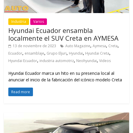
Industria
Varios
Hyundai Ecuador ensambla
localmente el SUV Creta en AYMESA
,
,
,
13 de noviembre de 2023
Auto Magazine
Aymesa
Creta
,
,
,
,
,
Ecuador
ensamblaje
Grupo Eljuri
Hyundai
Hyundai Creta
,
,
,
Hyundai Ecuador
industria automotriz
Neohyundai
Videos
Hyundai Ecuador marca un hito en su presencia local al
anunciar el inicio de la fabricación del icónico modelo Creta
Read more