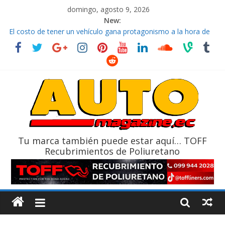
domingo, agosto 9, 2026
New:
La FEDAK recibe 12 Sinotruk Bolden para cubrir las rutas de La
Vuelta
El costo de tener un vehículo gana protagonismo a la hora de
decidir
Mercado automotor ecuatoriano creció un 28% en julio de
2026
¿Qué puede pasar con tu vehículo si permanece varios días sin
usar?
La Vuelta al Ecuador 2026, edición 47ª, recorre 7 provincias en 8
días
Tu marca también puede estar aquí… TOFF
Recubrimientos de Poliuretano