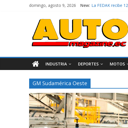
domingo, agosto 9, 2026
New:
La FEDAK recibe 12 
El costo de tener u
Mercado automotor 
¿Qué puede pasar co
La Vuelta al Ecuador
INDUSTRIA
DEPORTES
MOTOS
GM Sudamérica Oeste
Industria
Movilidad
Varios
Movilidad
Turi