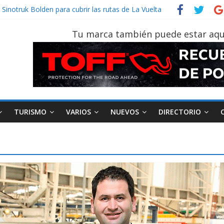
Sinotruk Bolden para cubrir las rutas de La Vuelta
n vehículo gana protagonismo a la hora de decidir
ecuatoriano creció un 28% en julio de 2026
Tu marca también puede estar aqu
n tu vehículo si permanece varios días sin usar?
 2026, edición 47ª, recorre 7 provincias en 8 días
TURISMO
VARIOS
NUEVOS
DIRECTORIO
AEADE
Industria
Motociclismo
M
smo
Varios
Movilidad