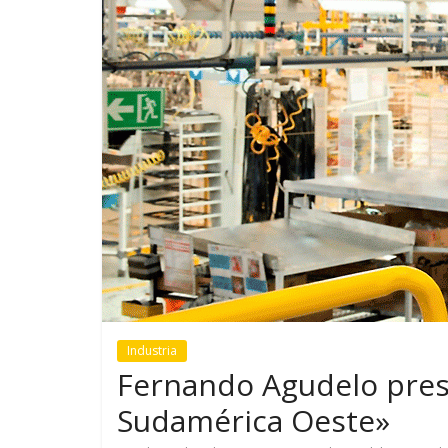
GM reafirma su
¿Qué puede
compromiso con movilidad
vehículo si
más segura y conectada
varios días
Industria
Fernando Agudelo pres
Sudamérica Oeste»