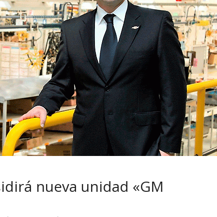
 pasar con tu
Campaña busca cambiar
 permanece
destino de los motociclis
 sin usar?
en la región
idirá nueva unidad «GM