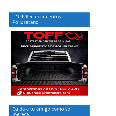
TOFF Recubrimientos
Poliuretano
Cuida a tu amigo como se
merece