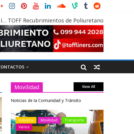
í… TOFF Recubrimientos de Poliuretano
CONTACTOS
Movilidad
View All
Noticias de la Comunidad y Tránsito
otos
Industria
Movilidad
Transporte
Industria
Varios
Varios