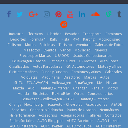
su mejor 1er
escena a
semestre en la
BMW
historia
29 de julio de
11 de julio de
2026
2026
Kia reúne a
jugadores de
Industria
Eléctricos
Híbridos
Pesados
Transporte
Camiones
fútbol de todo
Deportes
Fórmula 1
Rally
Pista
4×4
Karting
Motociclismo
el mundo en
Ciclismo
Motos
Bicicletas
Turismo
Aventura
Galerías de Fotos
‘Kia OMBC
Más fotos
Eventos
Varios
Movilidad
Nuevos
Cup’
Precios por Marcas
USADOS
Usados Concesionarios
6 de mayo de
¿Qué puede
Ecua-Wagen Usados
Patios de Autos
GR Motors
Auto Ponce
BMW, Toyota,
pasar con tu
2026
Clasificados
Autos Particulares
GN Automotores
Motos y afines
Bosch y
vehículo si
Bicicletas y afines
Buses y Busetas
Camiones y afines
Cabezales
Repsol
permanece
Volquetas
Maquinaria
Directorio
Marcas
Autos
prueban flota
varios días sin
ISUZU – ECUAWAGEN
Volkswagen – EcuaWagen
KIA
Nissan
que usa
usar?
Mazda
Audi
Hanteng – Intercar
Changan
Renault
Motos
gasolina 100%
3 de agosto de
Honda
Bicicletas
ElektroBike
Otros
Concesionarios
renovable
Ecuawagen – Volkswagen – ISUZU
Hanteng – Intercar
2026
25 de julio de
Changan Nexumcorp
EcuaAuto – Chevrolet
Asociaciones
AEADE
La Vuelta al
Servicios
Consorcio Pichincha
Patios de Usados
Neumáticos
2026
Ecuador 2026,
Hi Performance
Accesorios
Aseguradoras
Talleres
Contactos
edición 47ª,
Redes Sociales
AUTO Blogspot
AUTO Facebook
AUTO LinkedIn
recorre 7
AUTO Instagram
AUTO Twitter
AUTO YouTube
AUTO Pinterest