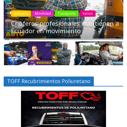
Industria
Movilidad
Transporte
Varios
Choferes profesionales mantienen a
Ecuador en movimiento
TOFF Recubrimientos Poliuretano