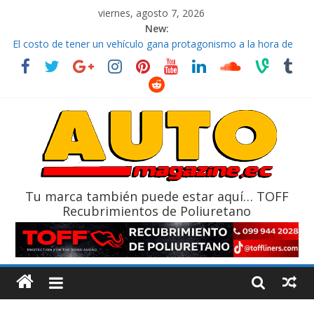
viernes, agosto 7, 2026
New:
El costo de tener un vehículo gana protagonismo a la hora de
decidir
Ultima película ‘Spider‑Man: Brand New Day’ pone en escena a
BMW
¿Qué puede pasar con tu vehículo si permanece varios días sin
usar?
La Vuelta al Ecuador 2026, edición 47ª, recorre 7 provincias en 8
días
La FEDAK recibe 12 Sinotruk Bolden para cubrir las rutas de La
Vuelta
Tu marca también puede estar aquí… TOFF
Recubrimientos de Poliuretano