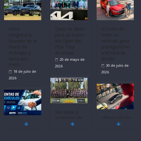
recibe 12
Sinotruk
Bolden para
cubrir las rutas
de La Vuelta
Volvo
El costo de
31 de julio de
reingresa a
tener un
Ecuador de la
vehículo gana
2026
mano de
protagonismo
Inchcape y
a la hora de
lanza dos
decidir
PHEV
30 de julio de
18 de julio de
2026
2026
Quito se alista
para un nuevo
Kia Open del
PGA Tour
Americas
20 de mayo de
Ultima película
Mercado
‘Spider‑Man:
2026
automotor
Brand New
nacional cierra
Day’ pone en