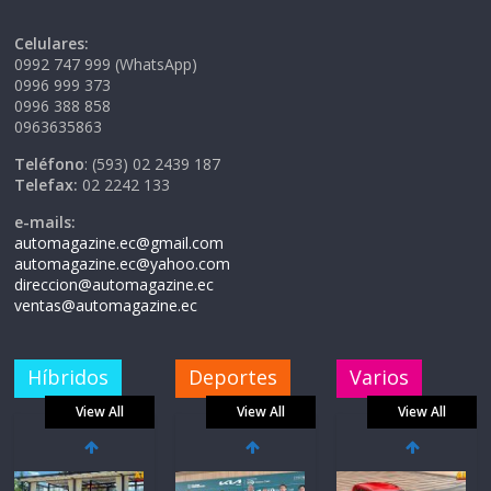
Celulares:
0992 747 999 (WhatsApp)
0996 999 373
0996 388 858
0963635863
Teléfono
: (593) 02 2439 187
Telefax:
02 2242 133
e-mails:
automagazine.ec@gmail.com
automagazine.ec@yahoo.com
direccion@automagazine.ec
ventas@automagazine.ec
Híbridos
Deportes
Varios
View All
View All
View All
La FEDAK