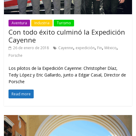
Aventura
Industria
Turismo
Con todo éxito culminó la Expedición
Cayenne
,
,
,
,
26 de enero de 2018
Cayenne
expedición
Fin
México
Porsche
Los pilotos de la Expedición Cayenne: Christopher Díaz,
Tedy López y Eric Gallardo, junto a Edgar Casal, Director de
Porsche
Read more