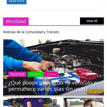
Read more
Movilidad
View All
Noticias de la Comunidad y Tránsito
AEADE
Industria
Motociclismo
Motos
Movilidad
Campaña busca cambiar destino de
los motociclistas en la región