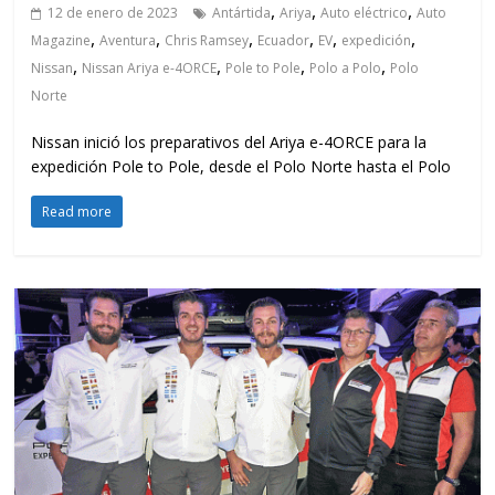
,
,
,
12 de enero de 2023
Antártida
Ariya
Auto eléctrico
Auto
,
,
,
,
,
,
Magazine
Aventura
Chris Ramsey
Ecuador
EV
expedición
,
,
,
,
Nissan
Nissan Ariya e-4ORCE
Pole to Pole
Polo a Polo
Polo
Norte
Nissan inició los preparativos del Ariya e-4ORCE para la
expedición Pole to Pole, desde el Polo Norte hasta el Polo
Read more