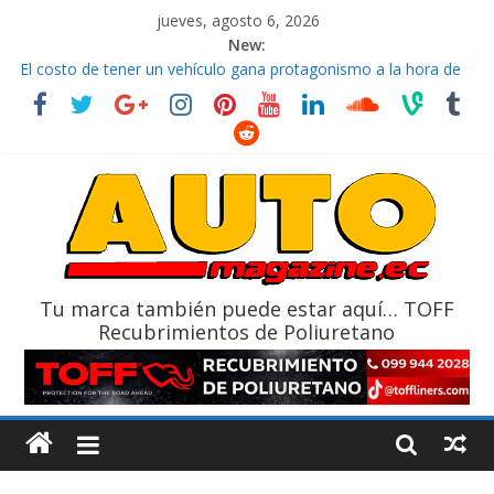
jueves, agosto 6, 2026
New:
El costo de tener un vehículo gana protagonismo a la hora de
decidir
Ultima película ‘Spider‑Man: Brand New Day’ pone en escena a
BMW
¿Qué puede pasar con tu vehículo si permanece varios días sin
usar?
La Vuelta al Ecuador 2026, edición 47ª, recorre 7 provincias en 8
días
La FEDAK recibe 12 Sinotruk Bolden para cubrir las rutas de La
Vuelta
Tu marca también puede estar aquí… TOFF
Recubrimientos de Poliuretano