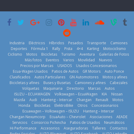
nacional cierra
‘Kia OMBC
Day’ pone en
su mejor 1er
Cup’
escena a
semestre en la
BMW
6 de mayo de
historia
29 de julio de
2026
11 de julio de
2026
2026
Industria
Eléctricos
Híbridos
Pesados
Transporte
Camiones
Deportes
Fórmula 1
Rally
Pista
4×4
Karting
Motociclismo
Ciclismo
Motos
Bicicletas
Turismo
Aventura
Galerías de Fotos
Más fotos
Eventos
Varios
Movilidad
Nuevos
La Vuelta al
Precios por Marcas
USADOS
Usados Concesionarios
Ecuador 2026,
¿Qué puede
Ecua-Wagen Usados
Patios de Autos
GR Motors
Auto Ponce
BMW, Toyota,
edición 47ª,
pasar con tu
Clasificados
Autos Particulares
GN Automotores
Motos y afines
Bosch y
recorre 7
vehículo si
Bicicletas y afines
Buses y Busetas
Camiones y afines
Cabezales
Repsol
provincias en 8
permanece
Volquetas
Maquinaria
Directorio
Marcas
Autos
prueban flota
días
varios días sin
ISUZU – ECUAWAGEN
Volkswagen – EcuaWagen
KIA
Nissan
que usa
usar?
1 de agosto de
Mazda
Audi
Hanteng – Intercar
Changan
Renault
Motos
gasolina 100%
3 de agosto de
Honda
Bicicletas
ElektroBike
Otros
Concesionarios
2026
renovable
Ecuawagen – Volkswagen – ISUZU
Hanteng – Intercar
2026
25 de julio de
Changan Nexumcorp
EcuaAuto – Chevrolet
Asociaciones
AEADE
Servicios
Consorcio Pichincha
Patios de Usados
Neumáticos
2026
Hi Performance
Accesorios
Aseguradoras
Talleres
Contactos
Redes Sociales
AUTO Blogspot
AUTO Facebook
AUTO LinkedIn