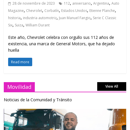
,
,
,
28 de noviembre de 2023
112
aniversario
Argentina
Auto
,
,
,
,
,
Magazine
Chevrolet
Corbatín
Estados Unidos
Etienne Planche
,
,
,
historia
industria automotriz
Juan Manuel Fangio
Serie C Classic
,
,
Six
Suiza
William Durant
Este año, Chevrolet celebra con orgullo sus 112 años de
existencia, una marca de General Motors, que ha dejado
huella
Read more
Movilidad
View All
Noticias de la Comunidad y Tránsito