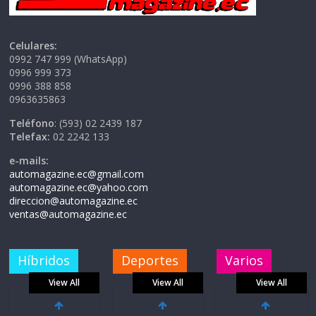
Celulares:
0992 747 999 (WhatsApp)
0996 999 373
0996 388 858
0963635863
Teléfono
: (593) 02 2439 187
Telefax:
02 2242 133
e-mails:
automagazine.ec@gmail.com
automagazine.ec@yahoo.com
direccion@automagazine.ec
ventas@automagazine.ec
Híbridos
Deportes
Varios
View All
View All
View All