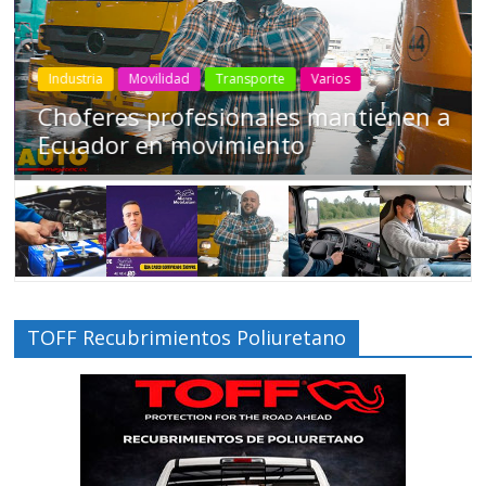
Industria
Movilidad
Transporte
Varios
Choferes profesionales mantienen a
Ecuador en movimiento
TOFF Recubrimientos Poliuretano