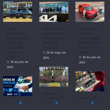
Volvo
Quito se alista
El costo de
reingresa a
para un nuevo
tener un
Ecuador de la
Kia Open del
vehículo gana
mano de
PGA Tour
protagonismo
Inchcape y
Americas
a la hora de
lanza dos
decidir
20 de mayo de
PHEV
30 de julio de
2026
18 de julio de
2026
2026
Kia reúne a
jugadores de
Ultima película
Mercado
fútbol de todo
‘Spider‑Man:
automotor
el mundo en
Brand New