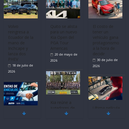
Volvo
Quito se alista
El costo de
reingresa a
para un nuevo
tener un
Ecuador de la
Kia Open del
vehículo gana
mano de
PGA Tour
protagonismo
Inchcape y
Americas
a la hora de
lanza dos
decidir
20 de mayo de
PHEV
30 de julio de
2026
18 de julio de
2026
2026
Kia reúne a
jugadores de
Ultima película
Mercado
fútbol de todo
‘Spider‑Man:
automotor
el mundo en
Brand New
nacional cierra
‘Kia OMBC
Day’ pone en