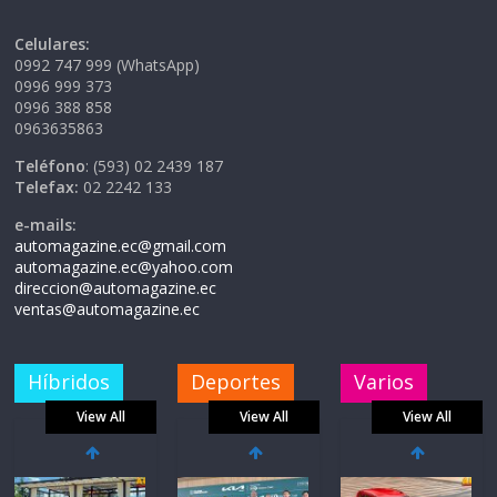
Celulares:
0992 747 999 (WhatsApp)
0996 999 373
0996 388 858
0963635863
Teléfono
: (593) 02 2439 187
Telefax:
02 2242 133
e-mails:
automagazine.ec@gmail.com
automagazine.ec@yahoo.com
direccion@automagazine.ec
ventas@automagazine.ec
Híbridos
Deportes
Varios
View All
View All
View All