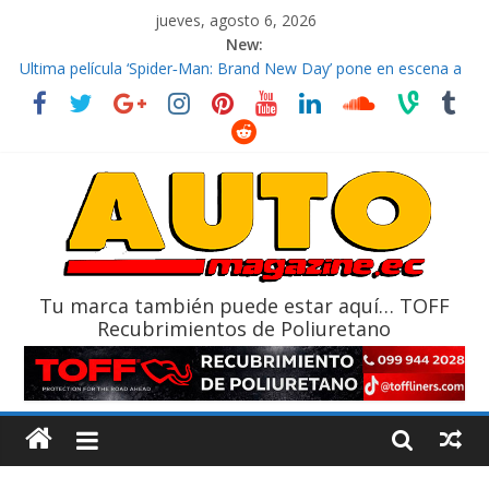
jueves, agosto 6, 2026
New:
El costo de tener un vehículo gana protagonismo a la hora de
decidir
Ultima película ‘Spider‑Man: Brand New Day’ pone en escena a
BMW
¿Qué puede pasar con tu vehículo si permanece varios días sin
usar?
La Vuelta al Ecuador 2026, edición 47ª, recorre 7 provincias en 8
días
La FEDAK recibe 12 Sinotruk Bolden para cubrir las rutas de La
Vuelta
Tu marca también puede estar aquí… TOFF
Recubrimientos de Poliuretano