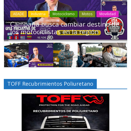
Industria
Movilidad
Transporte
Varios
Choferes profesionales mantienen a
Ecuador en movimiento
TOFF Recubrimientos Poliuretano