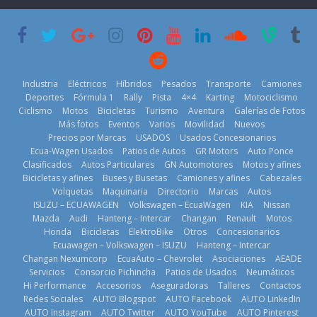
su mejor 1er
Cup’
escena a
semestre en la
BMW
6 de mayo de
historia
29 de julio de
2026
11 de julio de
2026
2026
Industria
Eléctricos
Híbridos
Pesados
Transporte
Camiones
Deportes
Fórmula 1
Rally
Pista
4×4
Karting
Motociclismo
Ciclismo
Motos
Bicicletas
Turismo
Aventura
Galerías de Fotos
Más fotos
Eventos
Varios
Movilidad
Nuevos
La Vuelta al
Precios por Marcas
USADOS
Usados Concesionarios
Ecuador 2026,
¿Qué puede
Ecua-Wagen Usados
Patios de Autos
GR Motors
Auto Ponce
BMW, Toyota,
edición 47ª,
pasar con tu
Clasificados
Autos Particulares
GN Automotores
Motos y afines
Bosch y
recorre 7
vehículo si
Bicicletas y afines
Buses y Busetas
Camiones y afines
Cabezales
Repsol
provincias en 8
permanece
Volquetas
Maquinaria
Directorio
Marcas
Autos
prueban flota
días
varios días sin
ISUZU – ECUAWAGEN
Volkswagen – EcuaWagen
KIA
Nissan
que usa
usar?
1 de agosto de
Mazda
Audi
Hanteng – Intercar
Changan
Renault
Motos
gasolina 100%
3 de agosto de
Honda
Bicicletas
ElektroBike
Otros
Concesionarios
2026
renovable
Ecuawagen – Volkswagen – ISUZU
Hanteng – Intercar
2026
25 de julio de
Changan Nexumcorp
EcuaAuto – Chevrolet
Asociaciones
AEADE
Servicios
Consorcio Pichincha
Patios de Usados
Neumáticos
2026
Hi Performance
Accesorios
Aseguradoras
Talleres
Contactos
Redes Sociales
AUTO Blogspot
AUTO Facebook
AUTO LinkedIn
AUTO Instagram
AUTO Twitter
AUTO YouTube
AUTO Pinterest