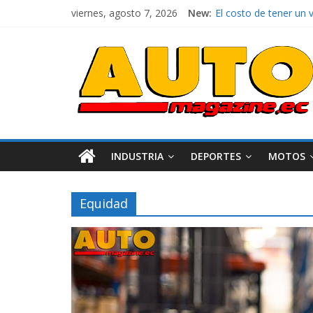
viernes, agosto 7, 2026
New:
El costo de tener un 
Ultima película ‘Spi
¿Qué puede pasar con 
La Vuelta al Ecuador 2
La FEDAK recibe 12 Si
INDUSTRIA
DEPORTES
MOTOS
Equidad
AEADE
Industri
Movilidad
Turismo
Varios
Movilidad