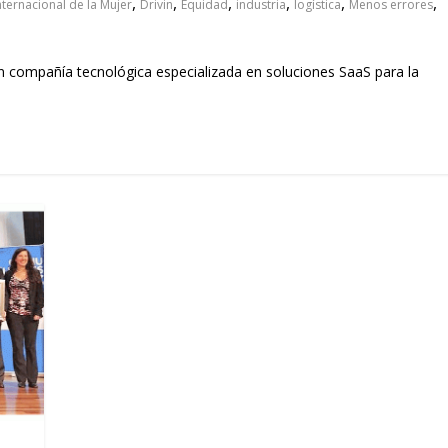
,
,
,
,
,
,
nternacional de la Mujer
Drivin
Equidad
industria
logística
Menos errores
vin compañía tecnológica especializada en soluciones SaaS para la