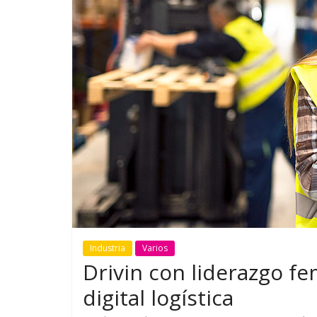
¿Qué puede pasar con tu
Campaña b
vehículo si permanece
destino de 
varios días sin usar?
en la regió
Industria
Varios
Drivin con liderazgo f
digital logística