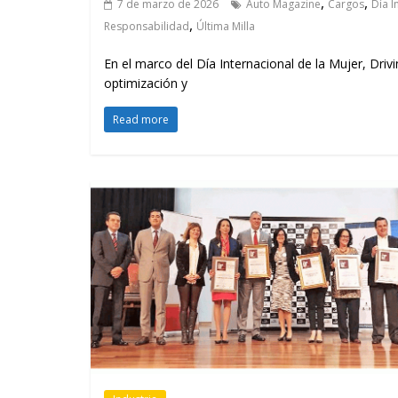
,
,
7 de marzo de 2026
Auto Magazine
Cargos
Día I
,
Responsabilidad
Última Milla
En el marco del Día Internacional de la Mujer, Dri
optimización y
Read more