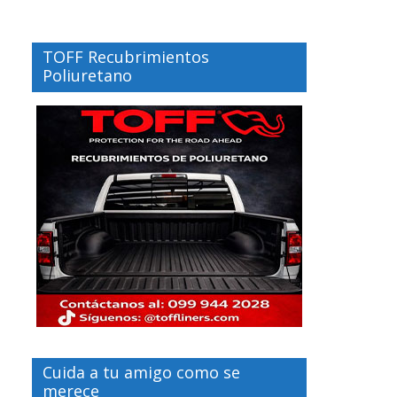
TOFF Recubrimientos
Poliuretano
Cuida a tu amigo como se
merece