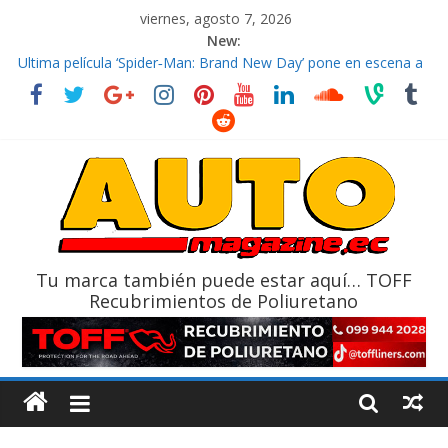
viernes, agosto 7, 2026
New:
El costo de tener un vehículo gana protagonismo a la hora de
decidir
Ultima película ‘Spider‑Man: Brand New Day’ pone en escena a
BMW
¿Qué puede pasar con tu vehículo si permanece varios días sin
usar?
La Vuelta al Ecuador 2026, edición 47ª, recorre 7 provincias en 8
días
La FEDAK recibe 12 Sinotruk Bolden para cubrir las rutas de La
Vuelta
Tu marca también puede estar aquí… TOFF
Recubrimientos de Poliuretano