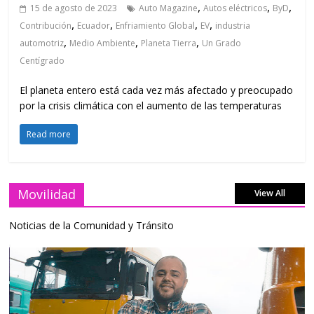
,
,
,
15 de agosto de 2023
Auto Magazine
Autos eléctricos
ByD
,
,
,
,
Contribución
Ecuador
Enfriamiento Global
EV
industria
,
,
,
automotriz
Medio Ambiente
Planeta Tierra
Un Grado
Centígrado
El planeta entero está cada vez más afectado y preocupado
por la crisis climática con el aumento de las temperaturas
Read more
Movilidad
View All
Noticias de la Comunidad y Tránsito