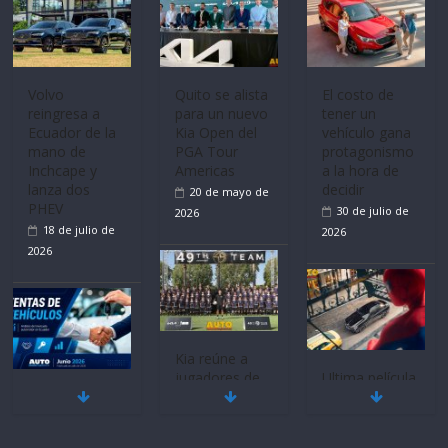
Volvo
Quito se alista
El costo de
reingresa a
para un nuevo
tener un
Ecuador de la
Kia Open del
vehículo gana
mano de
PGA Tour
protagonismo
Inchcape y
Americas
a la hora de
lanza dos
decidir
20 de mayo de
PHEV
30 de julio de
2026
18 de julio de
2026
2026
Kia reúne a
jugadores de
Ultima película
Mercado
fútbol de todo
‘Spider‑Man:
automotor
el mundo en
Brand New
nacional cierra
‘Kia OMBC
Day’ pone en