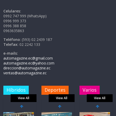
Celulares:
0992 747 999 (WhatsApp)
0996 999 373
0996 388 858
0963635863
Teléfono
: (593) 02 2439 187
Telefax:
02 2242 133
e-mails:
automagazine.ec@gmail.com
automagazine.ec@yahoo.com
direccion@automagazine.ec
ventas@automagazine.ec
Híbridos
Deportes
Varios
View All
View All
View All