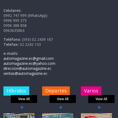
Celulares:
0992 747 999 (WhatsApp)
0996 999 373
0996 388 858
0963635863
Teléfono
: (593) 02 2439 187
Telefax:
02 2242 133
e-mails:
automagazine.ec@gmail.com
automagazine.ec@yahoo.com
direccion@automagazine.ec
ventas@automagazine.ec
Híbridos
Deportes
Varios
View All
View All
View All