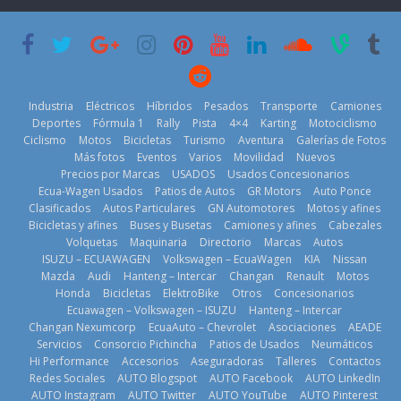
su mejor 1er
Cup’
escena a
semestre en la
BMW
6 de mayo de
historia
29 de julio de
2026
11 de julio de
2026
2026
Industria
Eléctricos
Híbridos
Pesados
Transporte
Camiones
Deportes
Fórmula 1
Rally
Pista
4×4
Karting
Motociclismo
Ciclismo
Motos
Bicicletas
Turismo
Aventura
Galerías de Fotos
Más fotos
Eventos
Varios
Movilidad
Nuevos
La Vuelta al
Precios por Marcas
USADOS
Usados Concesionarios
Ecuador 2026,
¿Qué puede
Ecua-Wagen Usados
Patios de Autos
GR Motors
Auto Ponce
BMW, Toyota,
edición 47ª,
pasar con tu
Clasificados
Autos Particulares
GN Automotores
Motos y afines
Bosch y
recorre 7
vehículo si
Bicicletas y afines
Buses y Busetas
Camiones y afines
Cabezales
Repsol
provincias en 8
permanece
Volquetas
Maquinaria
Directorio
Marcas
Autos
prueban flota
días
varios días sin
ISUZU – ECUAWAGEN
Volkswagen – EcuaWagen
KIA
Nissan
que usa
usar?
1 de agosto de
Mazda
Audi
Hanteng – Intercar
Changan
Renault
Motos
gasolina 100%
3 de agosto de
Honda
Bicicletas
ElektroBike
Otros
Concesionarios
2026
renovable
Ecuawagen – Volkswagen – ISUZU
Hanteng – Intercar
2026
25 de julio de
Changan Nexumcorp
EcuaAuto – Chevrolet
Asociaciones
AEADE
Servicios
Consorcio Pichincha
Patios de Usados
Neumáticos
2026
Hi Performance
Accesorios
Aseguradoras
Talleres
Contactos
Redes Sociales
AUTO Blogspot
AUTO Facebook
AUTO LinkedIn
AUTO Instagram
AUTO Twitter
AUTO YouTube
AUTO Pinterest