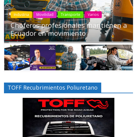
Industria
Movilidad
Transporte
Varios
Choferes profesionales mantienen a
Ecuador en movimiento
TOFF Recubrimientos Poliuretano