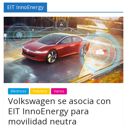
EIT InnoEnergy
Eléctricos
Industria
Varios
Volkswagen se asocia con
EIT InnoEnergy para
movilidad neutra