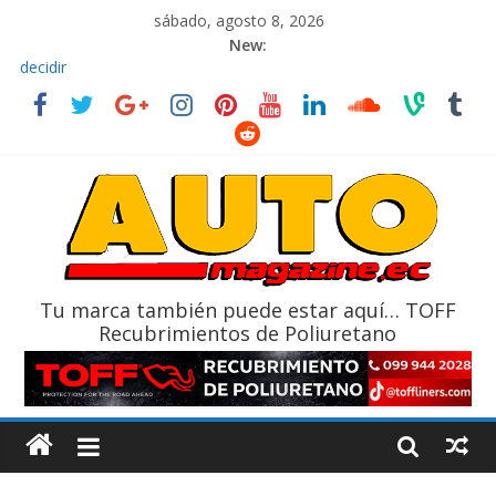
sábado, agosto 8, 2026
New:
El costo de tener un vehículo gana protagonismo a la hora de
decidir
Ultima película ‘Spider‑Man: Brand New Day’ pone en escena a
BMW
¿Qué puede pasar con tu vehículo si permanece varios días sin
usar?
La Vuelta al Ecuador 2026, edición 47ª, recorre 7 provincias en 8
días
La FEDAK recibe 12 Sinotruk Bolden para cubrir las rutas de La
Vuelta
Tu marca también puede estar aquí… TOFF
Recubrimientos de Poliuretano