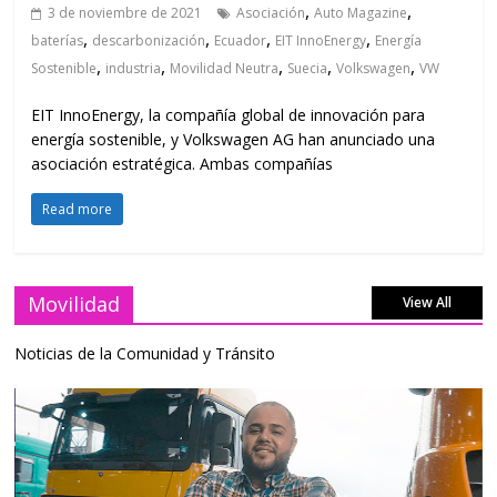
,
,
3 de noviembre de 2021
Asociación
Auto Magazine
,
,
,
,
baterías
descarbonización
Ecuador
EIT InnoEnergy
Energía
,
,
,
,
,
Sostenible
industria
Movilidad Neutra
Suecia
Volkswagen
VW
EIT InnoEnergy, la compañía global de innovación para
energía sostenible, y Volkswagen AG han anunciado una
asociación estratégica. Ambas compañías
Read more
Movilidad
View All
Noticias de la Comunidad y Tránsito