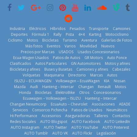
2026
Industria
Eléctricos
Híbridos
Pesados
Transporte
Camiones
Deportes
Fórmula 1
Rally
Pista
4×4
Karting
Motociclismo
Kia reúne a
Ciclismo
Motos
Bicicletas
Turismo
Aventura
Galerías de Fotos
¿Qué puede
jugadores de
BMW, Toyota,
Más fotos
Eventos
Varios
Movilidad
Nuevos
pasar con tu
fútbol de todo
Bosch y
Precios por Marcas
USADOS
Usados Concesionarios
vehículo si
el mundo en
Repsol
Ecua-Wagen Usados
Patios de Autos
GR Motors
Auto Ponce
permanece
‘Kia OMBC
prueban flota
Clasificados
Autos Particulares
GN Automotores
Motos y afines
varios días sin
Cup’
que usa
Bicicletas y afines
Buses y Busetas
Camiones y afines
Cabezales
usar?
6 de mayo de
gasolina 100%
Volquetas
Maquinaria
Directorio
Marcas
Autos
3 de agosto de
2026
renovable
ISUZU – ECUAWAGEN
Volkswagen – EcuaWagen
KIA
Nissan
2026
Mazda
Audi
Hanteng – Intercar
Changan
Renault
Motos
25 de julio de
Honda
Bicicletas
ElektroBike
Otros
Concesionarios
2026
Ecuawagen – Volkswagen – ISUZU
Hanteng – Intercar
Changan Nexumcorp
EcuaAuto – Chevrolet
Asociaciones
AEADE
Servicios
Consorcio Pichincha
Patios de Usados
Neumáticos
Hi Performance
Accesorios
Aseguradoras
Talleres
Contactos
Redes Sociales
AUTO Blogspot
AUTO Facebook
AUTO LinkedIn
La Vuelta al
La FEDAK
AUTO Instagram
AUTO Twitter
AUTO YouTube
AUTO Pinterest
Ecuador 2026,
recibe 12
AUTO Tumblr
AUTO VK
AUTO Flickr
Legislación
edición 47ª,