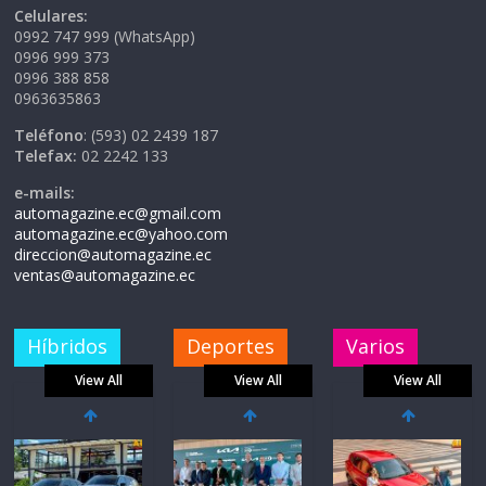
Celulares:
0992 747 999 (WhatsApp)
0996 999 373
0996 388 858
0963635863
Teléfono
: (593) 02 2439 187
Telefax:
02 2242 133
e-mails:
automagazine.ec@gmail.com
automagazine.ec@yahoo.com
direccion@automagazine.ec
ventas@automagazine.ec
Híbridos
Deportes
Varios
View All
View All
View All