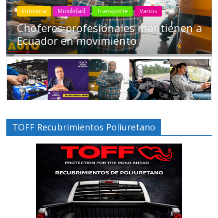
Industria
Movilidad
Transporte
Varios
Choferes profesionales mantienen a
Ecuador en movimiento
TOFF Recubrimientos Poliuretano