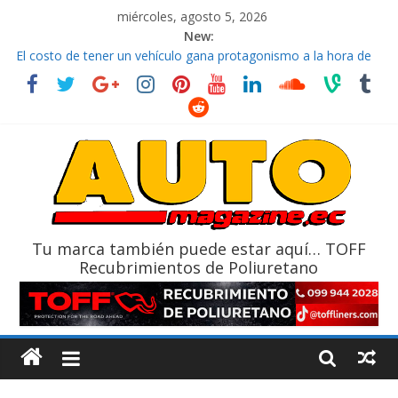
miércoles, agosto 5, 2026
New:
El costo de tener un vehículo gana protagonismo a la hora de
decidir
Ultima película ‘Spider‑Man: Brand New Day’ pone en escena a
BMW
¿Qué puede pasar con tu vehículo si permanece varios días sin
usar?
La Vuelta al Ecuador 2026, edición 47ª, recorre 7 provincias en 8
días
La FEDAK recibe 12 Sinotruk Bolden para cubrir las rutas de La
Vuelta
Tu marca también puede estar aquí… TOFF
Recubrimientos de Poliuretano