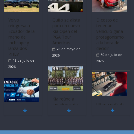
Volvo
El costo de
La FEDAK
reingresa a
tener un
recibe 12
Ecuador de la
vehículo gana
Sinotruk
mano de
protagonismo
Bolden para
Inchcape y
a la hora de
cubrir las rutas
lanza dos
decidir
de La Vuelta
PHEV
30 de julio de
31 de julio de
18 de julio de
2026
2026
2026
Ultima película
Quito se alista
Mercado
‘Spider‑Man:
para un nuevo
automotor
Brand New
Kia Open del
nacional cierra
Day’ pone en
PGA Tour
su mejor 1er
escena a
Americas
semestre en la
BMW
20 de mayo de
historia
29 de julio de
2026
11 de julio de
2026