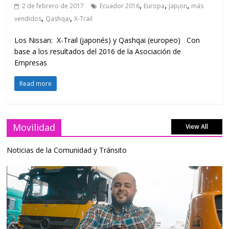
,
,
,
2 de febrero de 2017
Ecuador 2016
Europa
Jap¡on
más
,
,
vendidos
Qashqai
X-Trail
Los Nissan: X-Trail (japonés) y Qashqai (europeo) Con
base a los resultados del 2016 de la Asociación de
Empresas
Read more
Movilidad
View All
Noticias de la Comunidad y Tránsito