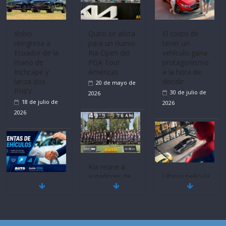
Volvo
Quito se alista
El costo de
reingresa a
para un nuevo
tener un
Ecuador de la
Kia Open del
vehículo gana
mano de
PGA Tour
protagonismo
Inchcape y
Americas
a la hora de
lanza dos
decidir
20 de mayo de
PHEV
30 de julio de
2026
18 de julio de
2026
2026
Kia reúne a
jugadores de
Ultima película
Mercado
fútbol de todo
‘Spider‑Man:
automotor
el mundo en
Brand New
nacional cierra
‘Kia OMBC
Day’ pone en
su mejor 1er
Cup’
escena a
semestre en la
BMW
6 de mayo de