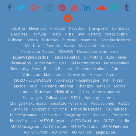
historia
29 de julio de
2026
11 de julio de
2026
2026
Industria
Eléctricos
Híbridos
Pesados
Transporte
Camiones
Deportes
Fórmula 1
Rally
Pista
4×4
Karting
Motociclismo
Ciclismo
Motos
Bicicletas
Turismo
Aventura
Galerías de Fotos
Más fotos
Eventos
Varios
Movilidad
Nuevos
La Vuelta al
Precios por Marcas
USADOS
Usados Concesionarios
Ecuador 2026,
¿Qué puede
Ecua-Wagen Usados
Patios de Autos
GR Motors
Auto Ponce
BMW, Toyota,
edición 47ª,
pasar con tu
Clasificados
Autos Particulares
GN Automotores
Motos y afines
Bosch y
recorre 7
vehículo si
Bicicletas y afines
Buses y Busetas
Camiones y afines
Cabezales
Repsol
provincias en 8
permanece
Volquetas
Maquinaria
Directorio
Marcas
Autos
prueban flota
días
varios días sin
ISUZU – ECUAWAGEN
Volkswagen – EcuaWagen
KIA
Nissan
que usa
usar?
1 de agosto de
Mazda
Audi
Hanteng – Intercar
Changan
Renault
Motos
gasolina 100%
3 de agosto de
Honda
Bicicletas
ElektroBike
Otros
Concesionarios
2026
renovable
Ecuawagen – Volkswagen – ISUZU
Hanteng – Intercar
2026
25 de julio de
Changan Nexumcorp
EcuaAuto – Chevrolet
Asociaciones
AEADE
Servicios
Consorcio Pichincha
Patios de Usados
Neumáticos
2026
Hi Performance
Accesorios
Aseguradoras
Talleres
Contactos
Redes Sociales
AUTO Blogspot
AUTO Facebook
AUTO LinkedIn
AUTO Instagram
AUTO Twitter
AUTO YouTube
AUTO Pinterest
AUTO Tumblr
AUTO VK
AUTO Flickr
Legislación