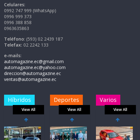
Celulares:
0992 747 999 (WhatsApp)
0996 999 373
0996 388 858
0963635863
Teléfono
: (593) 02 2439 187
Telefax:
02 2242 133
e-mails:
automagazine.ec@gmail.com
automagazine.ec@yahoo.com
direccion@automagazine.ec
ventas@automagazine.ec
Híbridos
Deportes
Varios
View All
View All
View All