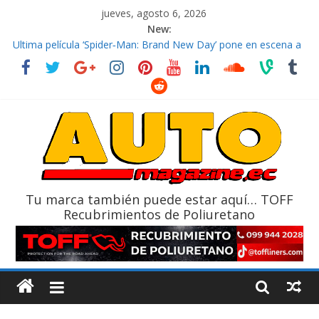
jueves, agosto 6, 2026
New:
El costo de tener un vehículo gana protagonismo a la hora de
decidir
Ultima película ‘Spider‑Man: Brand New Day’ pone en escena a
BMW
¿Qué puede pasar con tu vehículo si permanece varios días sin
usar?
La Vuelta al Ecuador 2026, edición 47ª, recorre 7 provincias en 8
días
La FEDAK recibe 12 Sinotruk Bolden para cubrir las rutas de La
Vuelta
Tu marca también puede estar aquí… TOFF
Recubrimientos de Poliuretano