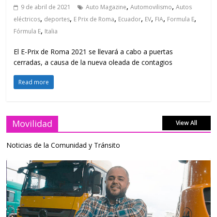
,
,
9 de abril de 2021
Auto Magazine
Automovilismo
Autos
,
,
,
,
,
,
,
eléctricos
deportes
E Prix de Roma
Ecuador
EV
FIA
Formula E
,
Fórmula E
Italia
El E-Prix de Roma 2021 se llevará a cabo a puertas
cerradas, a causa de la nueva oleada de contagios
Read more
Movilidad
View All
Noticias de la Comunidad y Tránsito