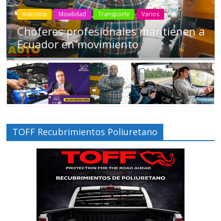
Industria
Movilidad
Transporte
Varios
Choferes profesionales mantienen a
Ecuador en movimiento
TOFF Recubrimientos Poliuretano