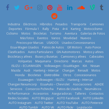
2026
Industria
Eléctricos
Híbridos
Pesados
Transporte
Camiones
Deportes
Fórmula 1
Rally
Pista
4×4
Karting
Motociclismo
Kia reúne a
Ciclismo
Motos
Bicicletas
Turismo
Aventura
Galerías de Fotos
jugadores de
¿Qué puede
Más fotos
Eventos
Varios
Movilidad
Nuevos
BMW, Toyota,
fútbol de todo
pasar con tu
Precios por Marcas
USADOS
Usados Concesionarios
Bosch y
el mundo en
vehículo si
Ecua-Wagen Usados
Patios de Autos
GR Motors
Auto Ponce
Repsol
‘Kia OMBC
permanece
Clasificados
Autos Particulares
GN Automotores
Motos y afines
prueban flota
Cup’
varios días sin
Bicicletas y afines
Buses y Busetas
Camiones y afines
Cabezales
que usa
usar?
6 de mayo de
Volquetas
Maquinaria
Directorio
Marcas
Autos
gasolina 100%
3 de agosto de
2026
ISUZU – ECUAWAGEN
Volkswagen – EcuaWagen
KIA
Nissan
renovable
2026
Mazda
Audi
Hanteng – Intercar
Changan
Renault
Motos
25 de julio de
Honda
Bicicletas
ElektroBike
Otros
Concesionarios
2026
Ecuawagen – Volkswagen – ISUZU
Hanteng – Intercar
Changan Nexumcorp
EcuaAuto – Chevrolet
Asociaciones
AEADE
Servicios
Consorcio Pichincha
Patios de Usados
Neumáticos
Hi Performance
Accesorios
Aseguradoras
Talleres
Contactos
Redes Sociales
AUTO Blogspot
AUTO Facebook
AUTO LinkedIn
La Vuelta al
AUTO Instagram
AUTO Twitter
AUTO YouTube
AUTO Pinterest
Ecuador 2026,
La FEDAK
AUTO Tumblr
AUTO VK
AUTO Flickr
Legislación
edición 47ª,
recibe 12