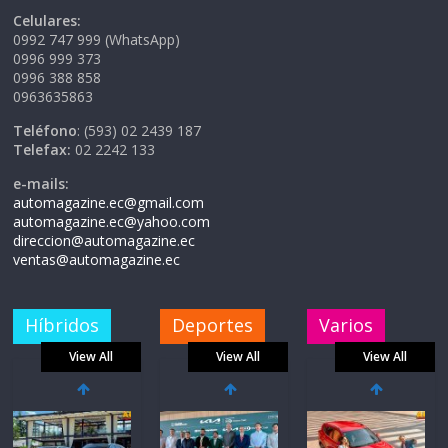
Celulares:
0992 747 999 (WhatsApp)
0996 999 373
0996 388 858
0963635863
Teléfono
: (593) 02 2439 187
Telefax:
02 2242 133
e-mails:
automagazine.ec@gmail.com
automagazine.ec@yahoo.com
direccion@automagazine.ec
ventas@automagazine.ec
Híbridos
Deportes
Varios
View All
View All
View All