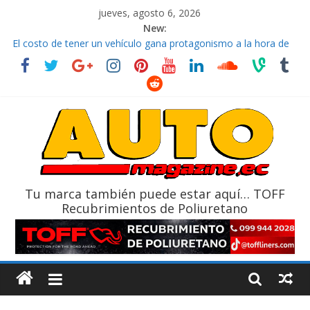
jueves, agosto 6, 2026
New:
El costo de tener un vehículo gana protagonismo a la hora de
decidir
Ultima película ‘Spider‑Man: Brand New Day’ pone en escena a
BMW
¿Qué puede pasar con tu vehículo si permanece varios días sin
usar?
La Vuelta al Ecuador 2026, edición 47ª, recorre 7 provincias en 8
días
La FEDAK recibe 12 Sinotruk Bolden para cubrir las rutas de La
Vuelta
Tu marca también puede estar aquí… TOFF
Recubrimientos de Poliuretano