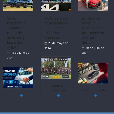
Volvo
La FEDAK
El costo de
reingresa a
recibe 12
tener un
Ecuador de la
Sinotruk
vehículo gana
mano de
Bolden para
protagonismo
Inchcape y
cubrir las rutas
a la hora de
lanza dos
de La Vuelta
decidir
PHEV
31 de julio de
30 de julio de
18 de julio de
2026
2026
2026
Quito se alista
Ultima película
Mercado
para un nuevo
‘Spider‑Man:
automotor
Kia Open del
Brand New
nacional cierra
PGA Tour
Day’ pone en
su mejor 1er
Americas
escena a
semestre en la
BMW
20 de mayo de
historia
29 de julio de
2026
11 de julio de
2026