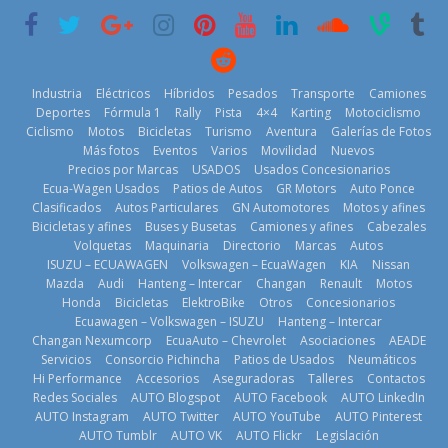
2026
Mercado
¿Qué puede
Industria
Eléctricos
Híbridos
Pesados
Transporte
Camiones
automotor
pasar con tu
Deportes
Fórmula 1
Rally
Pista
4×4
Karting
Motociclismo
ecuatoriano
vehículo si
Ciclismo
Motos
Bicicletas
Turismo
Aventura
Galerías de Fotos
creció un 28%
permanece
Más fotos
Eventos
Varios
Movilidad
Nuevos
en julio de
varios días sin
Kia reúne a
Precios por Marcas
USADOS
Usados Concesionarios
2026
usar?
jugadores de
Ecua-Wagen Usados
Patios de Autos
GR Motors
Auto Ponce
fútbol de todo
4 de agosto de
3 de agosto de
Clasificados
Autos Particulares
GN Automotores
Motos y afines
el mundo en
2026
2026
Bicicletas y afines
Buses y Busetas
Camiones y afines
Cabezales
‘Kia OMBC
Volquetas
Maquinaria
Directorio
Marcas
Autos
Cup’
ISUZU – ECUAWAGEN
Volkswagen – EcuaWagen
KIA
Nissan
6 de mayo de
Mazda
Audi
Hanteng – Intercar
Changan
Renault
Motos
2026
Honda
Bicicletas
ElektroBike
Otros
Concesionarios
Ecuawagen – Volkswagen – ISUZU
Hanteng – Intercar
Changan Nexumcorp
EcuaAuto – Chevrolet
Asociaciones
AEADE
Servicios
Consorcio Pichincha
Patios de Usados
Neumáticos
BMW, Toyota,
La FEDAK
Hi Performance
Accesorios
Aseguradoras
Talleres
Contactos
Bosch y
recibe 12
Redes Sociales
AUTO Blogspot
AUTO Facebook
AUTO LinkedIn
Repsol
Sinotruk
AUTO Instagram
AUTO Twitter
AUTO YouTube
AUTO Pinterest
prueban flota
Bolden para
AUTO Tumblr
AUTO VK
AUTO Flickr
Legislación
que usa
cubrir las rutas
La Vuelta al