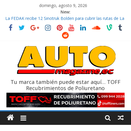
domingo, agosto 9, 2026
New:
La FEDAK recibe 12 Sinotruk Bolden para cubrir las rutas de La
Vuelta
El costo de tener un vehículo gana protagonismo a la hora de
decidir
Mercado automotor ecuatoriano creció un 28% en julio de
2026
¿Qué puede pasar con tu vehículo si permanece varios días sin
usar?
La Vuelta al Ecuador 2026, edición 47ª, recorre 7 provincias en 8
días
Tu marca también puede estar aquí… TOFF
Recubrimientos de Poliuretano