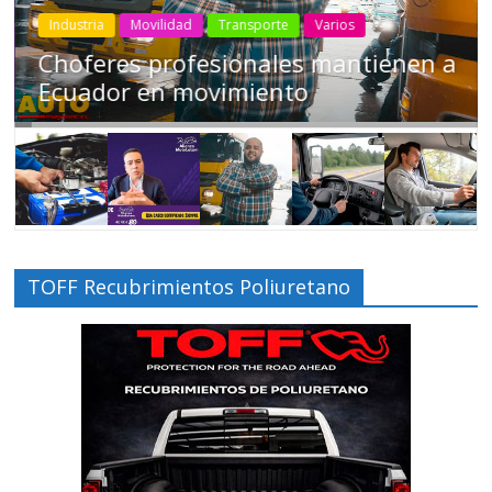
Industria
Movilidad
Transporte
Varios
Choferes profesionales mantienen a
Ecuador en movimiento
TOFF Recubrimientos Poliuretano