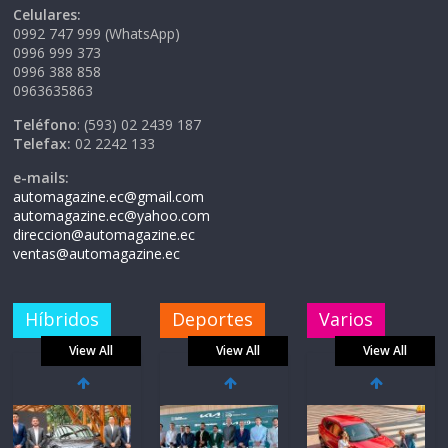
Celulares:
0992 747 999 (WhatsApp)
0996 999 373
0996 388 858
0963635863
Teléfono
: (593) 02 2439 187
Telefax:
02 2242 133
e-mails:
automagazine.ec@gmail.com
automagazine.ec@yahoo.com
direccion@automagazine.ec
ventas@automagazine.ec
Híbridos
Deportes
Varios
View All
View All
View All
Nuevo SUV
El costo de
Honda ZR-V
tener un