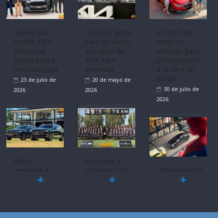
Advanced
vehículo gana
Hybrid para el
protagonismo
mercado local
a la hora de
decidir
La FEDAK
23 de julio de
recibe 12
30 de julio de
2026
Sinotruk
2026
Bolden para
cubrir las rutas
de La Vuelta
31 de julio de
2026
Volvo
reingresa a
Ultima película
Ecuador de la
‘Spider‑Man:
mano de
Brand New
Inchcape y
Day’ pone en
lanza dos
escena a
PHEV
BMW
Quito se alista
para un nuevo
18 de julio de
29 de julio de
Kia Open del
2026
2026
PGA Tour
Americas
20 de mayo de