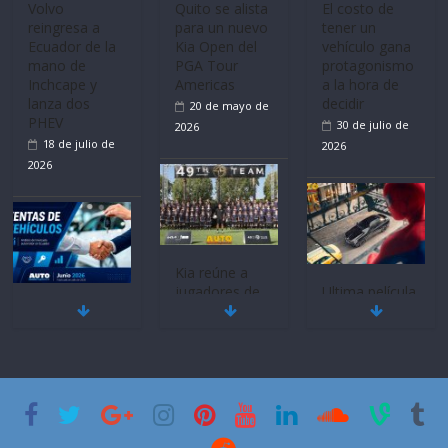
Volvo
Quito se alista
El costo de
reingresa a
para un nuevo
tener un
Ecuador de la
Kia Open del
vehículo gana
mano de
PGA Tour
protagonismo
Inchcape y
Americas
a la hora de
lanza dos
decidir
20 de mayo de
PHEV
30 de julio de
2026
18 de julio de
2026
2026
Kia reúne a
jugadores de
Ultima película
Mercado
fútbol de todo
‘Spider‑Man:
automotor
el mundo en
Brand New
nacional cierra
‘Kia OMBC
Day’ pone en
su mejor 1er
Cup’
escena a
semestre en la
BMW
6 de mayo de
historia
29 de julio de
2026
11 de julio de
2026
2026