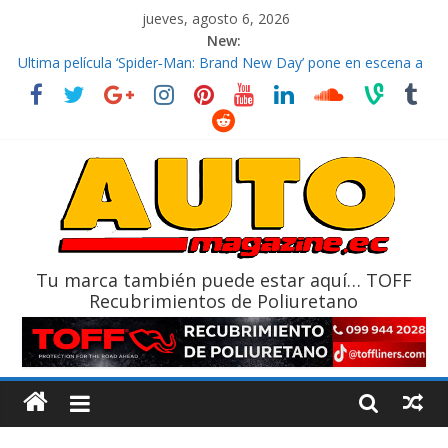
jueves, agosto 6, 2026
New:
El costo de tener un vehículo gana protagonismo a la hora de
decidir
Ultima película ‘Spider‑Man: Brand New Day’ pone en escena a
BMW
¿Qué puede pasar con tu vehículo si permanece varios días sin
usar?
La Vuelta al Ecuador 2026, edición 47ª, recorre 7 provincias en 8
días
La FEDAK recibe 12 Sinotruk Bolden para cubrir las rutas de La
Vuelta
Tu marca también puede estar aquí… TOFF
Recubrimientos de Poliuretano