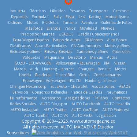
Industria
Eléctricos
Híbridos
Pesados
Transporte
Camiones
Deportes
Fórmula 1
Rally
Pista
4×4
Karting
Motociclismo
Ciclismo
Motos
Bicicletas
Turismo
Aventura
Galerías de Fotos
Más fotos
Eventos
Varios
Movilidad
Nuevos
La Vuelta al
Precios por Marcas
USADOS
Usados Concesionarios
Ecuador 2026,
¿Qué puede
Ecua-Wagen Usados
Patios de Autos
GR Motors
Auto Ponce
BMW, Toyota,
edición 47ª,
pasar con tu
Clasificados
Autos Particulares
GN Automotores
Motos y afines
Bosch y
recorre 7
vehículo si
Bicicletas y afines
Buses y Busetas
Camiones y afines
Cabezales
Repsol
provincias en 8
permanece
Volquetas
Maquinaria
Directorio
Marcas
Autos
prueban flota
días
varios días sin
ISUZU – ECUAWAGEN
Volkswagen – EcuaWagen
KIA
Nissan
que usa
usar?
1 de agosto de
Mazda
Audi
Hanteng – Intercar
Changan
Renault
Motos
gasolina 100%
3 de agosto de
Honda
Bicicletas
ElektroBike
Otros
Concesionarios
2026
renovable
Ecuawagen – Volkswagen – ISUZU
Hanteng – Intercar
2026
25 de julio de
Changan Nexumcorp
EcuaAuto – Chevrolet
Asociaciones
AEADE
Servicios
Consorcio Pichincha
Patios de Usados
Neumáticos
2026
Hi Performance
Accesorios
Aseguradoras
Talleres
Contactos
Redes Sociales
AUTO Blogspot
AUTO Facebook
AUTO LinkedIn
AUTO Instagram
AUTO Twitter
AUTO YouTube
AUTO Pinterest
AUTO Tumblr
AUTO VK
AUTO Flickr
Legislación
La FEDAK
Copyright © 2004-2026. www.automagazine.ec
recibe 12
La FEDAK
All rights reserved: AUTO MAGAZINE Ecuador
Sinotruk
recibe 12
Subscribers:
.