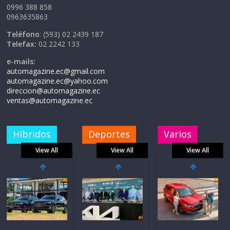
0996 388 858
0963635863
Teléfono
: (593) 02 2439 187
Telefax:
02 2242 133
e-mails:
automagazine.ec@gmail.com
automagazine.ec@yahoo.com
direccion@automagazine.ec
ventas@automagazine.ec
Híbridos
Deportes
Varios
View All
View All
View All