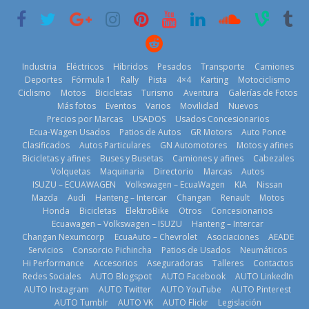
6 de mayo de
historia
29 de julio de
2026
11 de julio de
2026
2026
Industria
Eléctricos
Híbridos
Pesados
Transporte
Camiones
Deportes
Fórmula 1
Rally
Pista
4×4
Karting
Motociclismo
Ciclismo
Motos
Bicicletas
Turismo
Aventura
Galerías de Fotos
Más fotos
Eventos
Varios
Movilidad
Nuevos
La Vuelta al
Precios por Marcas
USADOS
Usados Concesionarios
Ecuador 2026,
¿Qué puede
Ecua-Wagen Usados
Patios de Autos
GR Motors
Auto Ponce
BMW, Toyota,
edición 47ª,
pasar con tu
Clasificados
Autos Particulares
GN Automotores
Motos y afines
Bosch y
recorre 7
vehículo si
Bicicletas y afines
Buses y Busetas
Camiones y afines
Cabezales
Repsol
provincias en 8
permanece
Volquetas
Maquinaria
Directorio
Marcas
Autos
prueban flota
días
varios días sin
ISUZU – ECUAWAGEN
Volkswagen – EcuaWagen
KIA
Nissan
que usa
usar?
1 de agosto de
Mazda
Audi
Hanteng – Intercar
Changan
Renault
Motos
gasolina 100%
3 de agosto de
Honda
Bicicletas
ElektroBike
Otros
Concesionarios
2026
renovable
Ecuawagen – Volkswagen – ISUZU
Hanteng – Intercar
2026
25 de julio de
Changan Nexumcorp
EcuaAuto – Chevrolet
Asociaciones
AEADE
Servicios
Consorcio Pichincha
Patios de Usados
Neumáticos
2026
Hi Performance
Accesorios
Aseguradoras
Talleres
Contactos
Redes Sociales
AUTO Blogspot
AUTO Facebook
AUTO LinkedIn
AUTO Instagram
AUTO Twitter
AUTO YouTube
AUTO Pinterest
AUTO Tumblr
AUTO VK
AUTO Flickr
Legislación