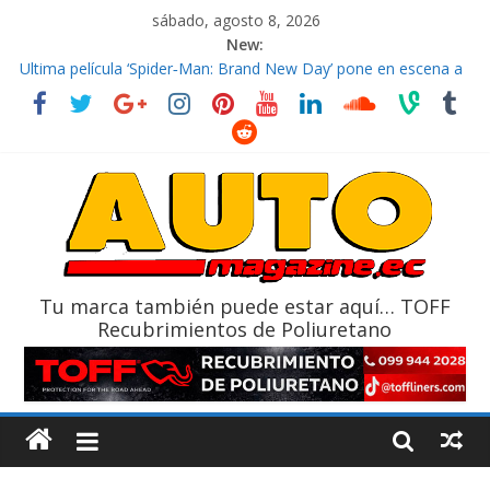
sábado, agosto 8, 2026
New:
El costo de tener un vehículo gana protagonismo a la hora de
decidir
Ultima película ‘Spider‑Man: Brand New Day’ pone en escena a
BMW
¿Qué puede pasar con tu vehículo si permanece varios días sin
usar?
La Vuelta al Ecuador 2026, edición 47ª, recorre 7 provincias en 8
días
La FEDAK recibe 12 Sinotruk Bolden para cubrir las rutas de La
Vuelta
Tu marca también puede estar aquí… TOFF
Recubrimientos de Poliuretano