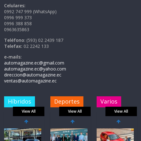
Celulares:
0992 747 999 (WhatsApp)
0996 999 373
0996 388 858
0963635863
Teléfono
: (593) 02 2439 187
Telefax:
02 2242 133
e-mails:
automagazine.ec@gmail.com
automagazine.ec@yahoo.com
direccion@automagazine.ec
ventas@automagazine.ec
Híbridos
Deportes
Varios
View All
View All
View All