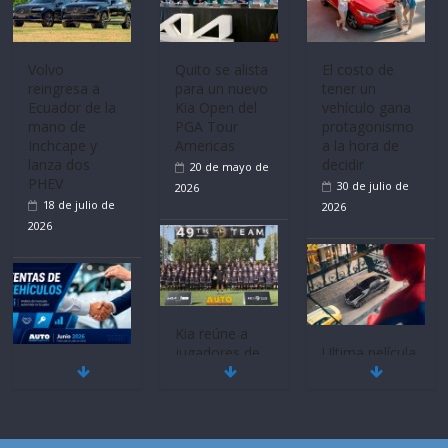
Volvo
Quito se alista
El costo de
reingresa a
para un nuevo
tener un
Ecuador de la
Kia Open del
vehículo gana
mano de
PGA Tour
protagonismo
Inchcape y
Americas
a la hora de
lanza dos
decidir
20 de mayo de
PHEV
30 de julio de
2026
18 de julio de
2026
2026
Kia reúne a
jugadores de
Ultima película
Mercado
fútbol de todo
‘Spider‑Man:
automotor
el mundo en
Brand New
nacional cierra
‘Kia OMBC
Day’ pone en
su mejor 1er
Cup’
escena a
semestre en la
BMW