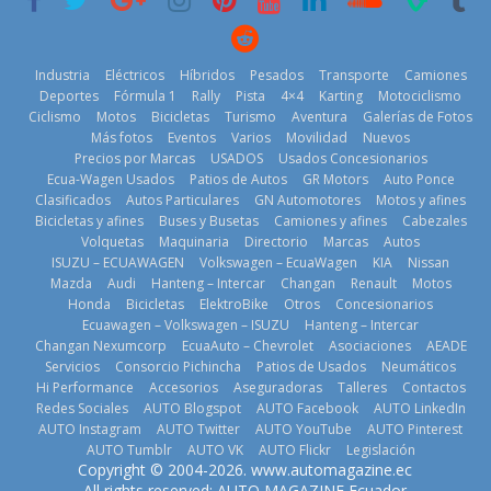
11 de julio de
2026
2026
Industria
Eléctricos
Híbridos
Pesados
Transporte
Camiones
Deportes
Fórmula 1
Rally
Pista
4×4
Karting
Motociclismo
Ciclismo
Motos
Bicicletas
Turismo
Aventura
Galerías de Fotos
Más fotos
Eventos
Varios
Movilidad
Nuevos
La Vuelta al
Precios por Marcas
USADOS
Usados Concesionarios
Ecuador 2026,
¿Qué puede
Ecua-Wagen Usados
Patios de Autos
GR Motors
Auto Ponce
BMW, Toyota,
edición 47ª,
pasar con tu
Clasificados
Autos Particulares
GN Automotores
Motos y afines
Bosch y
recorre 7
vehículo si
Bicicletas y afines
Buses y Busetas
Camiones y afines
Cabezales
Repsol
provincias en 8
permanece
Volquetas
Maquinaria
Directorio
Marcas
Autos
prueban flota
días
varios días sin
ISUZU – ECUAWAGEN
Volkswagen – EcuaWagen
KIA
Nissan
que usa
usar?
1 de agosto de
Mazda
Audi
Hanteng – Intercar
Changan
Renault
Motos
gasolina 100%
3 de agosto de
Honda
Bicicletas
ElektroBike
Otros
Concesionarios
2026
renovable
Ecuawagen – Volkswagen – ISUZU
Hanteng – Intercar
2026
25 de julio de
Changan Nexumcorp
EcuaAuto – Chevrolet
Asociaciones
AEADE
Servicios
Consorcio Pichincha
Patios de Usados
Neumáticos
2026
Hi Performance
Accesorios
Aseguradoras
Talleres
Contactos
Redes Sociales
AUTO Blogspot
AUTO Facebook
AUTO LinkedIn
AUTO Instagram
AUTO Twitter
AUTO YouTube
AUTO Pinterest
AUTO Tumblr
AUTO VK
AUTO Flickr
Legislación
La FEDAK
Copyright © 2004-2026. www.automagazine.ec
recibe 12
La FEDAK
All rights reserved: AUTO MAGAZINE Ecuador