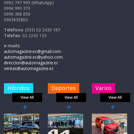
0992 747 999 (WhatsApp)
0996 999 373
0996 388 858
0963635863
Teléfono
: (593) 02 2439 187
Telefax:
02 2242 133
e-mails:
automagazine.ec@gmail.com
automagazine.ec@yahoo.com
direccion@automagazine.ec
ventas@automagazine.ec
Híbridos
Deportes
Varios
View All
View All
View All