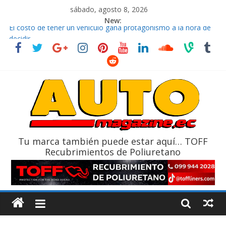
sábado, agosto 8, 2026
New:
El costo de tener un vehículo gana protagonismo a la hora de
decidir
Ultima película ‘Spider‑Man: Brand New Day’ pone en escena a
BMW
¿Qué puede pasar con tu vehículo si permanece varios días sin
usar?
La Vuelta al Ecuador 2026, edición 47ª, recorre 7 provincias en 8
días
La FEDAK recibe 12 Sinotruk Bolden para cubrir las rutas de La
Vuelta
Tu marca también puede estar aquí… TOFF
Recubrimientos de Poliuretano