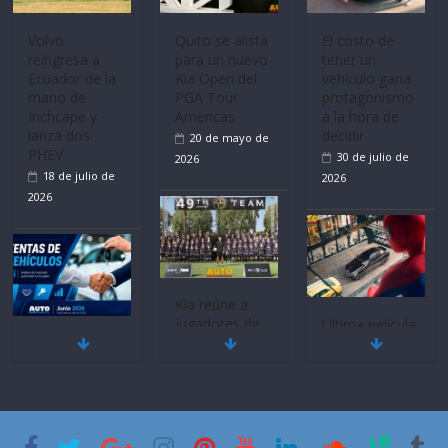
Volvo
Quito se alista
El costo de
reingresa a
para un nuevo
tener un
Ecuador de la
Kia Open del
vehículo gana
mano de
PGA Tour
protagonismo
Inchcape y
Americas
a la hora de
lanza dos
decidir
20 de mayo de
PHEV
30 de julio de
2026
18 de julio de
2026
2026
Kia reúne a
jugadores de
Ultima película
Mercado
fútbol de todo
‘Spider‑Man:
automotor
el mundo en
Brand New
nacional cierra
‘Kia OMBC
Day’ pone en
su mejor 1er
Cup’
escena a
semestre en la
BMW
6 de mayo de
historia
29 de julio de
2026