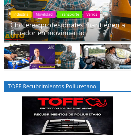
Industria
Movilidad
Transporte
Varios
Choferes profesionales mantienen a
Ecuador en movimiento
TOFF Recubrimientos Poliuretano