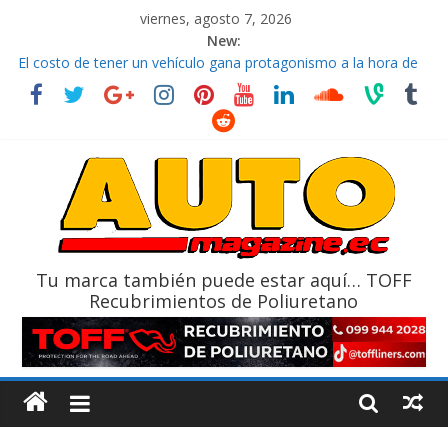
viernes, agosto 7, 2026
New:
El costo de tener un vehículo gana protagonismo a la hora de
decidir
Ultima película ‘Spider‑Man: Brand New Day’ pone en escena a
BMW
¿Qué puede pasar con tu vehículo si permanece varios días sin
usar?
La Vuelta al Ecuador 2026, edición 47ª, recorre 7 provincias en 8
días
La FEDAK recibe 12 Sinotruk Bolden para cubrir las rutas de La
Vuelta
Tu marca también puede estar aquí… TOFF
Recubrimientos de Poliuretano