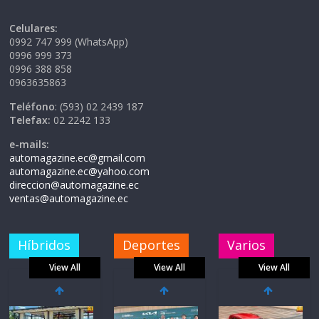
Celulares:
0992 747 999 (WhatsApp)
0996 999 373
0996 388 858
0963635863
Teléfono
: (593) 02 2439 187
Telefax:
02 2242 133
e-mails:
automagazine.ec@gmail.com
automagazine.ec@yahoo.com
direccion@automagazine.ec
ventas@automagazine.ec
Híbridos
Deportes
Varios
View All
View All
View All
La FEDAK