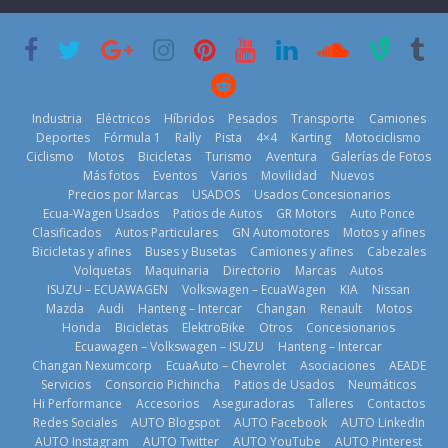
su mejor 1er
escena a
semestre en la
BMW
historia
29 de julio de
11 de julio de
2026
2026
Kia reúne a
jugadores de
Industria
Eléctricos
Híbridos
Pesados
Transporte
Camiones
fútbol de todo
Deportes
Fórmula 1
Rally
Pista
4×4
Karting
Motociclismo
el mundo en
Ciclismo
Motos
Bicicletas
Turismo
Aventura
Galerías de Fotos
‘Kia OMBC
Más fotos
Eventos
Varios
Movilidad
Nuevos
Cup’
Precios por Marcas
USADOS
Usados Concesionarios
6 de mayo de
¿Qué puede
Ecua-Wagen Usados
Patios de Autos
GR Motors
Auto Ponce
BMW, Toyota,
pasar con tu
2026
Clasificados
Autos Particulares
GN Automotores
Motos y afines
Bosch y
vehículo si
Bicicletas y afines
Buses y Busetas
Camiones y afines
Cabezales
Repsol
permanece
Volquetas
Maquinaria
Directorio
Marcas
Autos
prueban flota
varios días sin
ISUZU – ECUAWAGEN
Volkswagen – EcuaWagen
KIA
Nissan
que usa
usar?
Mazda
Audi
Hanteng – Intercar
Changan
Renault
Motos
gasolina 100%
3 de agosto de
Honda
Bicicletas
ElektroBike
Otros
Concesionarios
renovable
Ecuawagen – Volkswagen – ISUZU
Hanteng – Intercar
2026
25 de julio de
Changan Nexumcorp
EcuaAuto – Chevrolet
Asociaciones
AEADE
La Vuelta al
Servicios
Consorcio Pichincha
Patios de Usados
Neumáticos
2026
Ecuador 2026,
Hi Performance
Accesorios
Aseguradoras
Talleres
Contactos
edición 47ª,
Redes Sociales
AUTO Blogspot
AUTO Facebook
AUTO LinkedIn
recorre 7
AUTO Instagram
AUTO Twitter
AUTO YouTube
AUTO Pinterest