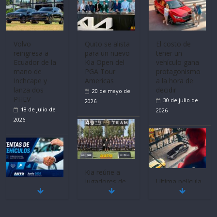
recibe 12
Sinotruk
Bolden para
cubrir las rutas
de La Vuelta
Volvo
El costo de
31 de julio de
reingresa a
tener un
Ecuador de la
vehículo gana
2026
mano de
protagonismo
Inchcape y
a la hora de
lanza dos
decidir
PHEV
30 de julio de
18 de julio de
2026
2026
Quito se alista
para un nuevo
Kia Open del
PGA Tour
Americas
20 de mayo de
Ultima película
Mercado
‘Spider‑Man:
2026
automotor
Brand New
nacional cierra
Day’ pone en