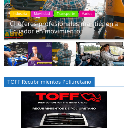
Industria
Movilidad
Transporte
Varios
Choferes profesionales mantienen a
Ecuador en movimiento
TOFF Recubrimientos Poliuretano