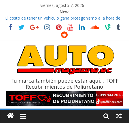
viernes, agosto 7, 2026
New:
El costo de tener un vehículo gana protagonismo a la hora de
decidir
Ultima película ‘Spider‑Man: Brand New Day’ pone en escena a
BMW
¿Qué puede pasar con tu vehículo si permanece varios días sin
usar?
La Vuelta al Ecuador 2026, edición 47ª, recorre 7 provincias en 8
días
La FEDAK recibe 12 Sinotruk Bolden para cubrir las rutas de La
Vuelta
Tu marca también puede estar aquí… TOFF
Recubrimientos de Poliuretano