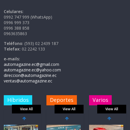
Celulares:
0992 747 999 (WhatsApp)
0996 999 373
0996 388 858
0963635863
Teléfono
: (593) 02 2439 187
Telefax:
02 2242 133
e-mails:
automagazine.ec@gmail.com
automagazine.ec@yahoo.com
direccion@automagazine.ec
ventas@automagazine.ec
Híbridos
Deportes
Varios
View All
View All
View All