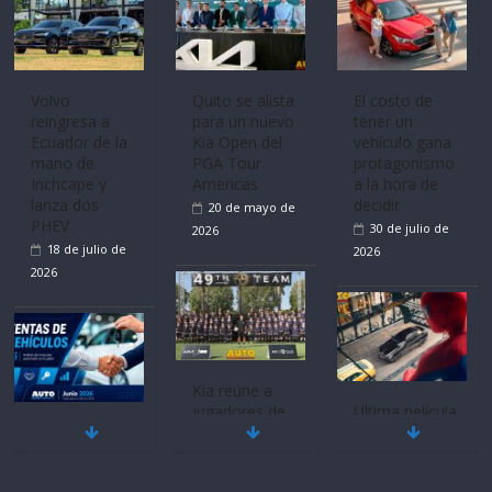
Mercado
La FEDAK
Ultima película
automotor
recibe 12
‘Spider‑Man:
nacional cierra
Sinotruk
Brand New
su mejor 1er
Bolden para
Day’ pone en
semestre en la
cubrir las rutas
escena a
historia
de La Vuelta
BMW
11 de julio de
31 de julio de
29 de julio de
2026
2026
2026
BMW, Toyota,
Quito se alista
¿Qué puede
Bosch y
para un nuevo
pasar con tu
Repsol
Kia Open del
vehículo si
prueban flota
PGA Tour
permanece