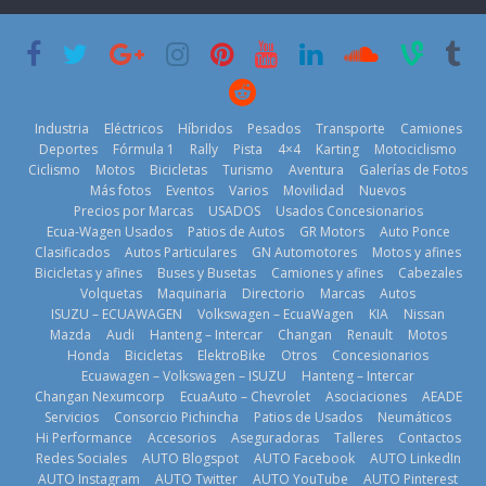
que usa
Americas
varios días sin
gasolina 100%
usar?
20 de mayo de
renovable
3 de agosto de
2026
25 de julio de
2026
2026
Industria
Eléctricos
Híbridos
Pesados
Transporte
Camiones
Deportes
Fórmula 1
Rally
Pista
4×4
Karting
Motociclismo
Ciclismo
Motos
Bicicletas
Turismo
Aventura
Galerías de Fotos
Más fotos
Eventos
Varios
Movilidad
Nuevos
Kia reúne a
Precios por Marcas
USADOS
Usados Concesionarios
jugadores de
La FEDAK
Ecua-Wagen Usados
Patios de Autos
GR Motors
Auto Ponce
Nuevo SUV
fútbol de todo
recibe 12
Clasificados
Autos Particulares
GN Automotores
Motos y afines
Honda ZR-V
el mundo en
Sinotruk
Bicicletas y afines
Buses y Busetas
Camiones y afines
Cabezales
Advanced
‘Kia OMBC
Bolden para
Volquetas
Maquinaria
Directorio
Marcas
Autos
Hybrid para el
Cup’
cubrir las rutas
ISUZU – ECUAWAGEN
Volkswagen – EcuaWagen
KIA
Nissan
mercado local
de La Vuelta
6 de mayo de
Mazda
Audi
Hanteng – Intercar
Changan
Renault
Motos
23 de julio de
31 de julio de
Honda
Bicicletas
ElektroBike
Otros
Concesionarios
2026
Ecuawagen – Volkswagen – ISUZU
Hanteng – Intercar
2026
2026
Changan Nexumcorp
EcuaAuto – Chevrolet
Asociaciones
AEADE
Servicios
Consorcio Pichincha
Patios de Usados
Neumáticos
Hi Performance
Accesorios
Aseguradoras
Talleres
Contactos
Redes Sociales
AUTO Blogspot
AUTO Facebook
AUTO LinkedIn
AUTO Instagram
AUTO Twitter
AUTO YouTube
AUTO Pinterest