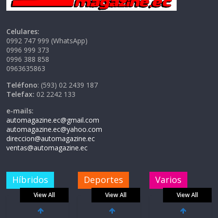
Celulares:
0992 747 999 (WhatsApp)
0996 999 373
0996 388 858
0963635863
Teléfono
: (593) 02 2439 187
Telefax:
02 2242 133
e-mails:
automagazine.ec@gmail.com
automagazine.ec@yahoo.com
direccion@automagazine.ec
ventas@automagazine.ec
Híbridos
Deportes
Varios
View All
View All
View All