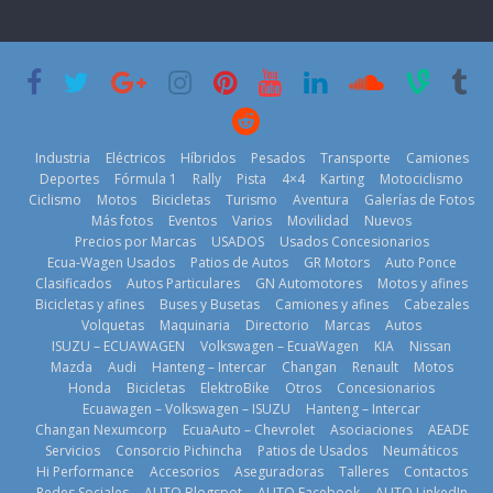
Inchcape y
Day’ pone en
lanza dos
escena a
PHEV
BMW
18 de julio de
29 de julio de
2026
2026
Kia reúne a
jugadores de
Industria
Eléctricos
Híbridos
Pesados
Transporte
Camiones
fútbol de todo
Deportes
Fórmula 1
Rally
Pista
4×4
Karting
Motociclismo
el mundo en
Ciclismo
Motos
Bicicletas
Turismo
Aventura
Galerías de Fotos
‘Kia OMBC
Más fotos
Eventos
Varios
Movilidad
Nuevos
Cup’
Precios por Marcas
USADOS
Usados Concesionarios
Mercado
¿Qué puede
Ecua-Wagen Usados
Patios de Autos
GR Motors
Auto Ponce
6 de mayo de
automotor
pasar con tu
Clasificados
Autos Particulares
GN Automotores
Motos y afines
2026
ecuatoriano
vehículo si
Bicicletas y afines
Buses y Busetas
Camiones y afines
Cabezales
creció un 28%
permanece
Volquetas
Maquinaria
Directorio
Marcas
Autos
en julio de
varios días sin
ISUZU – ECUAWAGEN
Volkswagen – EcuaWagen
KIA
Nissan
2026
usar?
Mazda
Audi
Hanteng – Intercar
Changan
Renault
Motos
4 de agosto de
3 de agosto de
Honda
Bicicletas
ElektroBike
Otros
Concesionarios
2026
2026
Ecuawagen – Volkswagen – ISUZU
Hanteng – Intercar
Changan Nexumcorp
EcuaAuto – Chevrolet
Asociaciones
AEADE
La Vuelta al
Servicios
Consorcio Pichincha
Patios de Usados
Neumáticos
Ecuador 2026,
Hi Performance
Accesorios
Aseguradoras
Talleres
Contactos
edición 47ª,
Redes Sociales
AUTO Blogspot
AUTO Facebook
AUTO LinkedIn