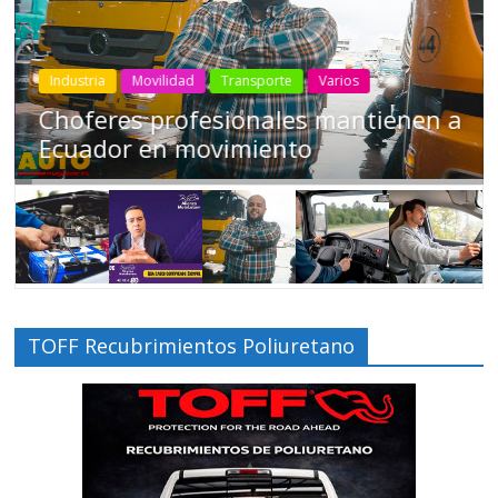
Industria
Movilidad
Transporte
Varios
Choferes profesionales mantienen a
Ecuador en movimiento
TOFF Recubrimientos Poliuretano