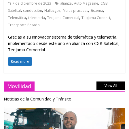
,
,
7 de diciembre de 2023
alianza
Auto Magazine
CGB
,
,
,
,
,
Satelital
conducción
Hallazgos
Malas prácticas
Sistema
,
,
,
,
Telemática
telemetría
Teojama Comercial
Teojama Connect
Transporte Pesado
Gracias a su innovador sistema de telemática y telemetría,
implementado desde este año en alianza con CGB Satelital,
Teojama Comercial
Read more
Movilidad
View All
Noticias de la Comunidad y Tránsito