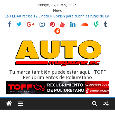
domingo, agosto 9, 2026
New:
La FEDAK recibe 12 Sinotruk Bolden para cubrir las rutas de La
Vuelta
El costo de tener un vehículo gana protagonismo a la hora de
decidir
Mercado automotor ecuatoriano creció un 28% en julio de
2026
¿Qué puede pasar con tu vehículo si permanece varios días sin
usar?
La Vuelta al Ecuador 2026, edición 47ª, recorre 7 provincias en 8
días
Tu marca también puede estar aquí… TOFF
Recubrimientos de Poliuretano