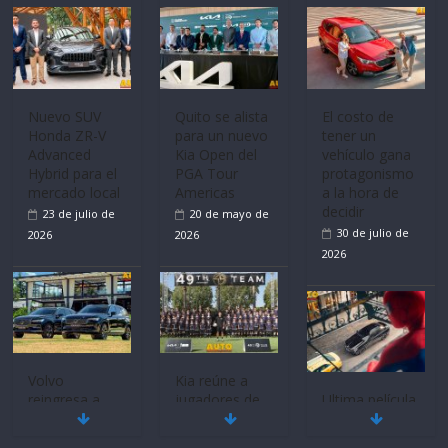
La FEDAK
recibe 12
Sinotruk
Bolden para
cubrir las rutas
Nuevo SUV
El costo de
de La Vuelta
Honda ZR-V
tener un
31 de julio de
Advanced
vehículo gana
2026
Hybrid para el
protagonismo
mercado local
a la hora de
decidir
23 de julio de
30 de julio de
2026
2026
Quito se alista
para un nuevo
Kia Open del
PGA Tour
Volvo
Americas
reingresa a
Ultima película
20 de mayo de
Ecuador de la
‘Spider‑Man:
2026
mano de
Brand New