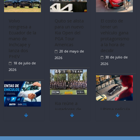
Volvo
Quito se alista
El costo de
reingresa a
para un nuevo
tener un
Ecuador de la
Kia Open del
vehículo gana
mano de
PGA Tour
protagonismo
Inchcape y
Americas
a la hora de
lanza dos
decidir
20 de mayo de
PHEV
30 de julio de
2026
18 de julio de
2026
2026
Kia reúne a
jugadores de
Ultima película
Mercado
fútbol de todo
‘Spider‑Man:
automotor
el mundo en
Brand New
nacional cierra
‘Kia OMBC
Day’ pone en
su mejor 1er
Cup’
escena a
semestre en la
BMW
6 de mayo de