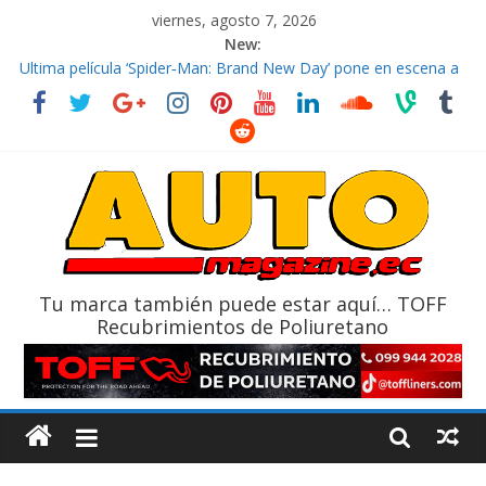
viernes, agosto 7, 2026
New:
El costo de tener un vehículo gana protagonismo a la hora de
decidir
Ultima película ‘Spider‑Man: Brand New Day’ pone en escena a
BMW
¿Qué puede pasar con tu vehículo si permanece varios días sin
usar?
La Vuelta al Ecuador 2026, edición 47ª, recorre 7 provincias en 8
días
La FEDAK recibe 12 Sinotruk Bolden para cubrir las rutas de La
Vuelta
Tu marca también puede estar aquí… TOFF
Recubrimientos de Poliuretano