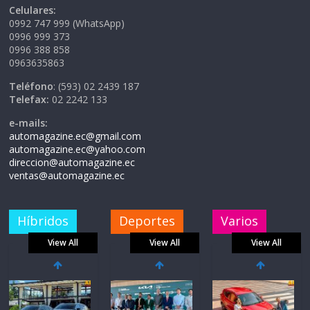
Celulares:
0992 747 999 (WhatsApp)
0996 999 373
0996 388 858
0963635863
Teléfono
: (593) 02 2439 187
Telefax:
02 2242 133
e-mails:
automagazine.ec@gmail.com
automagazine.ec@yahoo.com
direccion@automagazine.ec
ventas@automagazine.ec
Híbridos
Deportes
Varios
View All
View All
View All