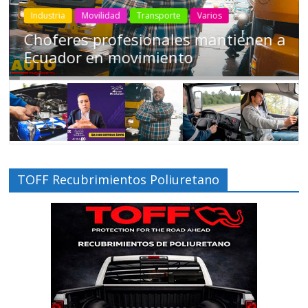
Industria
Movilidad
Transporte
Varios
Choferes profesionales mantienen a
Ecuador en movimiento
TOFF Recubrimientos Poliuretano