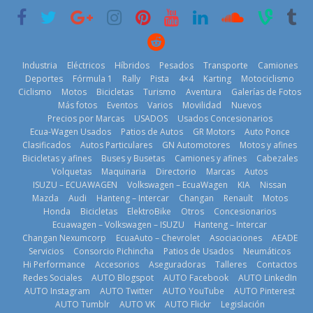
historia
29 de julio de
2026
11 de julio de
2026
2026
Industria
Eléctricos
Híbridos
Pesados
Transporte
Camiones
Deportes
Fórmula 1
Rally
Pista
4×4
Karting
Motociclismo
Ciclismo
Motos
Bicicletas
Turismo
Aventura
Galerías de Fotos
Más fotos
Eventos
Varios
Movilidad
Nuevos
La Vuelta al
Precios por Marcas
USADOS
Usados Concesionarios
Ecuador 2026,
¿Qué puede
Ecua-Wagen Usados
Patios de Autos
GR Motors
Auto Ponce
BMW, Toyota,
edición 47ª,
pasar con tu
Clasificados
Autos Particulares
GN Automotores
Motos y afines
Bosch y
recorre 7
vehículo si
Bicicletas y afines
Buses y Busetas
Camiones y afines
Cabezales
Repsol
provincias en 8
permanece
Volquetas
Maquinaria
Directorio
Marcas
Autos
prueban flota
días
varios días sin
ISUZU – ECUAWAGEN
Volkswagen – EcuaWagen
KIA
Nissan
que usa
usar?
1 de agosto de
Mazda
Audi
Hanteng – Intercar
Changan
Renault
Motos
gasolina 100%
3 de agosto de
Honda
Bicicletas
ElektroBike
Otros
Concesionarios
2026
renovable
Ecuawagen – Volkswagen – ISUZU
Hanteng – Intercar
2026
25 de julio de
Changan Nexumcorp
EcuaAuto – Chevrolet
Asociaciones
AEADE
Servicios
Consorcio Pichincha
Patios de Usados
Neumáticos
2026
Hi Performance
Accesorios
Aseguradoras
Talleres
Contactos
Redes Sociales
AUTO Blogspot
AUTO Facebook
AUTO LinkedIn
AUTO Instagram
AUTO Twitter
AUTO YouTube
AUTO Pinterest
AUTO Tumblr
AUTO VK
AUTO Flickr
Legislación