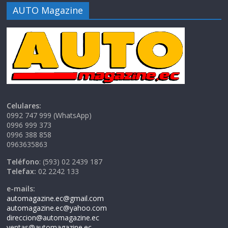
AUTO Magazine
Celulares:
0992 747 999 (WhatsApp)
0996 999 373
0996 388 858
0963635863
Teléfono
: (593) 02 2439 187
Telefax:
02 2242 133
e-mails:
automagazine.ec@gmail.com
automagazine.ec@yahoo.com
direccion@automagazine.ec
ventas@automagazine.ec