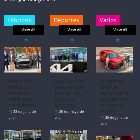
Híbridos
Deportes
Varios
View All
View All
View All
Nuevo SUV
Quito se alista
El costo de
Honda ZR-V
para un nuevo
tener un
Advanced
Kia Open del
vehículo gana
Hybrid para el
PGA Tour
protagonismo
mercado local
Americas
a la hora de
decidir
23 de julio de
20 de mayo de
30 de julio de
2026
2026
2026