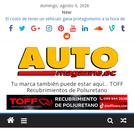
domingo, agosto 9, 2026
New:
La FEDAK recibe 12 Sinotruk Bolden para cubrir las rutas de La
Vuelta
El costo de tener un vehículo gana protagonismo a la hora de
decidir
Mercado automotor ecuatoriano creció un 28% en julio de
2026
¿Qué puede pasar con tu vehículo si permanece varios días sin
usar?
La Vuelta al Ecuador 2026, edición 47ª, recorre 7 provincias en 8
días
Tu marca también puede estar aquí… TOFF
Recubrimientos de Poliuretano