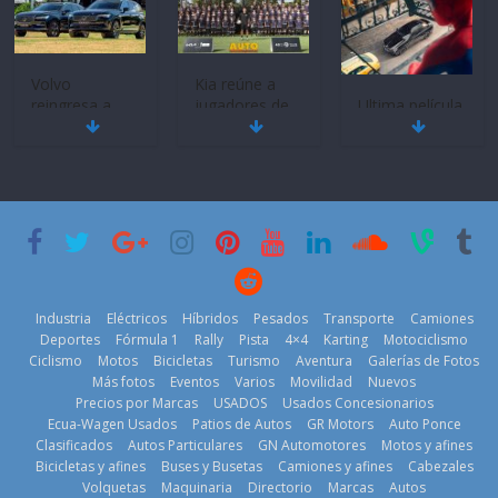
Volvo
Kia reúne a
reingresa a
jugadores de
Ultima película
Ecuador de la
fútbol de todo
‘Spider‑Man:
mano de
el mundo en
Brand New
Inchcape y
‘Kia OMBC
Day’ pone en
lanza dos
Cup’
escena a
PHEV
BMW
6 de mayo de
18 de julio de
29 de julio de
2026
2026
2026
Industria
Eléctricos
Híbridos
Pesados
Transporte
Camiones
Deportes
Fórmula 1
Rally
Pista
4×4
Karting
Motociclismo
Ciclismo
Motos
Bicicletas
Turismo
Aventura
Galerías de Fotos
Más fotos
Eventos
Varios
Movilidad
Nuevos
La Vuelta al
Precios por Marcas
USADOS
Usados Concesionarios
Mercado
Ecuador 2026,
¿Qué puede
Ecua-Wagen Usados
Patios de Autos
GR Motors
Auto Ponce
automotor
edición 47ª,
pasar con tu
Clasificados
Autos Particulares
GN Automotores
Motos y afines
ecuatoriano
recorre 7
vehículo si
Bicicletas y afines
Buses y Busetas
Camiones y afines
Cabezales
creció un 28%
provincias en 8
permanece
Volquetas
Maquinaria
Directorio
Marcas
Autos