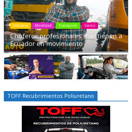
Industria
Movilidad
Transporte
Varios
Choferes profesionales mantienen a
Ecuador en movimiento
TOFF Recubrimientos Poliuretano