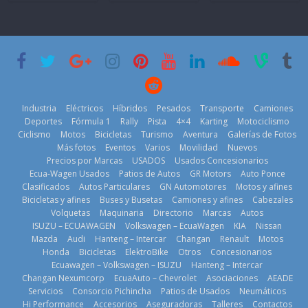
automotor
Brand New
nacional cierra
Day’ pone en
su mejor 1er
escena a
semestre en la
BMW
historia
29 de julio de
11 de julio de
2026
2026
Kia reúne a
jugadores de
Industria
Eléctricos
Híbridos
Pesados
Transporte
Camiones
fútbol de todo
Deportes
Fórmula 1
Rally
Pista
4×4
Karting
Motociclismo
el mundo en
Ciclismo
Motos
Bicicletas
Turismo
Aventura
Galerías de Fotos
‘Kia OMBC
Más fotos
Eventos
Varios
Movilidad
Nuevos
Cup’
Precios por Marcas
USADOS
Usados Concesionarios
6 de mayo de
¿Qué puede
Ecua-Wagen Usados
Patios de Autos
GR Motors
Auto Ponce
BMW, Toyota,
pasar con tu
2026
Clasificados
Autos Particulares
GN Automotores
Motos y afines
Bosch y
vehículo si
Bicicletas y afines
Buses y Busetas
Camiones y afines
Cabezales
Repsol
permanece
Volquetas
Maquinaria
Directorio
Marcas
Autos
prueban flota
varios días sin
ISUZU – ECUAWAGEN
Volkswagen – EcuaWagen
KIA
Nissan
que usa
usar?
Mazda
Audi
Hanteng – Intercar
Changan
Renault
Motos
gasolina 100%
3 de agosto de
Honda
Bicicletas
ElektroBike
Otros
Concesionarios
renovable
Ecuawagen – Volkswagen – ISUZU
Hanteng – Intercar
2026
25 de julio de
Changan Nexumcorp
EcuaAuto – Chevrolet
Asociaciones
AEADE
La Vuelta al
Servicios
Consorcio Pichincha
Patios de Usados
Neumáticos
2026
Ecuador 2026,
Hi Performance
Accesorios
Aseguradoras
Talleres
Contactos