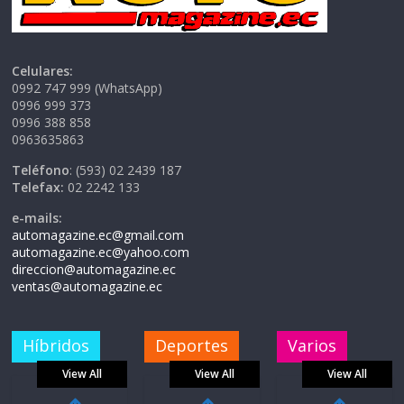
Celulares:
0992 747 999 (WhatsApp)
0996 999 373
0996 388 858
0963635863
Teléfono
: (593) 02 2439 187
Telefax:
02 2242 133
e-mails:
automagazine.ec@gmail.com
automagazine.ec@yahoo.com
direccion@automagazine.ec
ventas@automagazine.ec
Híbridos
Deportes
Varios
View All
View All
View All