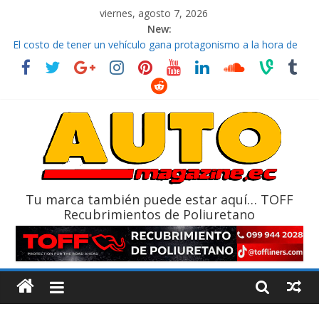
viernes, agosto 7, 2026
New:
El costo de tener un vehículo gana protagonismo a la hora de
decidir
Ultima película ‘Spider‑Man: Brand New Day’ pone en escena a
BMW
¿Qué puede pasar con tu vehículo si permanece varios días sin
usar?
La Vuelta al Ecuador 2026, edición 47ª, recorre 7 provincias en 8
días
La FEDAK recibe 12 Sinotruk Bolden para cubrir las rutas de La
Vuelta
Tu marca también puede estar aquí… TOFF
Recubrimientos de Poliuretano