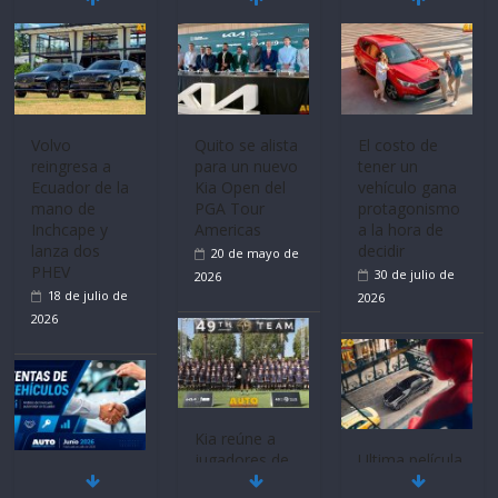
La FEDAK
recibe 12
Sinotruk
Bolden para
cubrir las rutas
de La Vuelta
Volvo
El costo de
31 de julio de
reingresa a
tener un
Ecuador de la
vehículo gana
2026
mano de
protagonismo
Inchcape y
a la hora de
lanza dos
decidir
PHEV
30 de julio de
18 de julio de
2026
2026
Quito se alista
para un nuevo
Kia Open del
PGA Tour
Americas
20 de mayo de
Ultima película
Mercado
‘Spider‑Man:
2026