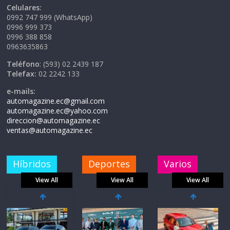
Celulares:
0992 747 999 (WhatsApp)
0996 999 373
0996 388 858
0963635863
Teléfono
: (593) 02 2439 187
Telefax:
02 2242 133
e-mails:
automagazine.ec@gmail.com
automagazine.ec@yahoo.com
direccion@automagazine.ec
ventas@automagazine.ec
Híbridos
Deportes
Varios
View All
View All
View All
La FEDAK
recibe 12