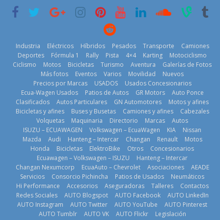
historia
29 de julio de
11 de julio de
2026
2026
Kia reúne a
jugadores de
Industria
Eléctricos
Híbridos
Pesados
Transporte
Camiones
fútbol de todo
Deportes
Fórmula 1
Rally
Pista
4×4
Karting
Motociclismo
el mundo en
Ciclismo
Motos
Bicicletas
Turismo
Aventura
Galerías de Fotos
‘Kia OMBC
Más fotos
Eventos
Varios
Movilidad
Nuevos
Cup’
Precios por Marcas
USADOS
Usados Concesionarios
¿Qué puede
6 de mayo de
Ecua-Wagen Usados
Patios de Autos
GR Motors
Auto Ponce
BMW, Toyota,
pasar con tu
2026
Clasificados
Autos Particulares
GN Automotores
Motos y afines
Bosch y
vehículo si
Bicicletas y afines
Buses y Busetas
Camiones y afines
Cabezales
Repsol
permanece
Volquetas
Maquinaria
Directorio
Marcas
Autos
prueban flota
varios días sin
ISUZU – ECUAWAGEN
Volkswagen – EcuaWagen
KIA
Nissan
que usa
usar?
Mazda
Audi
Hanteng – Intercar
Changan
Renault
Motos
gasolina 100%
3 de agosto de
Honda
Bicicletas
ElektroBike
Otros
Concesionarios
renovable
2026
Ecuawagen – Volkswagen – ISUZU
Hanteng – Intercar
25 de julio de
Changan Nexumcorp
EcuaAuto – Chevrolet
Asociaciones
AEADE
La Vuelta al
2026
Servicios
Consorcio Pichincha
Patios de Usados
Neumáticos
Ecuador 2026,
Hi Performance
Accesorios
Aseguradoras
Talleres
Contactos
edición 47ª,
Redes Sociales
AUTO Blogspot
AUTO Facebook
AUTO LinkedIn
recorre 7
AUTO Instagram
AUTO Twitter
AUTO YouTube
AUTO Pinterest
provincias en 8
AUTO Tumblr
AUTO VK
AUTO Flickr
Legislación
días