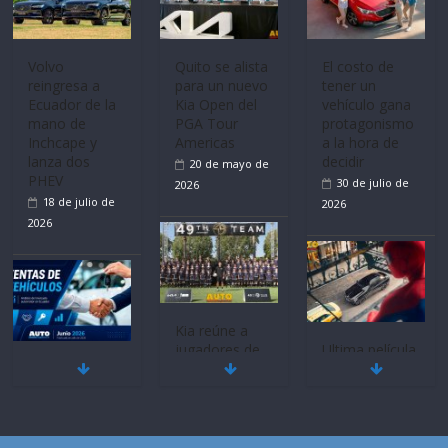
Sinotruk
Bolden para
cubrir las rutas
de La Vuelta
Volvo
El costo de
reingresa a
tener un
31 de julio de
Ecuador de la
vehículo gana
2026
mano de
protagonismo
Inchcape y
a la hora de
lanza dos
decidir
PHEV
30 de julio de
18 de julio de
2026
2026
Quito se alista
para un nuevo
Kia Open del
PGA Tour
Americas
Ultima película
20 de mayo de
Mercado
‘Spider‑Man:
2026
automotor
Brand New
nacional cierra
Day’ pone en
su mejor 1er
escena a
semestre en la
BMW