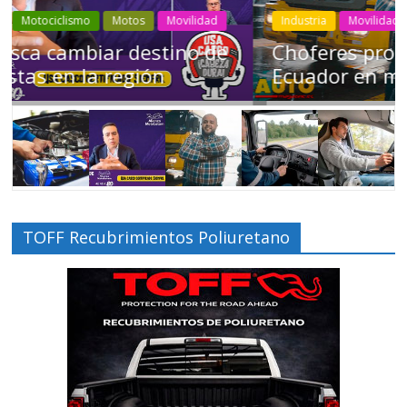
Industria
Movilidad
Transporte
Varios
Choferes profesionales mantienen a
Ecuador en movimiento
TOFF Recubrimientos Poliuretano