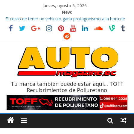
jueves, agosto 6, 2026
New:
El costo de tener un vehículo gana protagonismo a la hora de
decidir
Ultima película ‘Spider‑Man: Brand New Day’ pone en escena a
BMW
¿Qué puede pasar con tu vehículo si permanece varios días sin
usar?
La Vuelta al Ecuador 2026, edición 47ª, recorre 7 provincias en 8
días
La FEDAK recibe 12 Sinotruk Bolden para cubrir las rutas de La
Vuelta
Tu marca también puede estar aquí… TOFF
Recubrimientos de Poliuretano