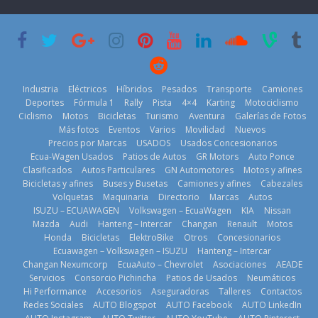
BMW
historia
29 de julio de
11 de julio de
2026
2026
Kia reúne a
Industria
Eléctricos
Híbridos
Pesados
Transporte
Camiones
jugadores de
Deportes
Fórmula 1
Rally
Pista
4×4
Karting
Motociclismo
fútbol de todo
Ciclismo
Motos
Bicicletas
Turismo
Aventura
Galerías de Fotos
el mundo en
Más fotos
Eventos
Varios
Movilidad
Nuevos
¿Qué puede
‘Kia OMBC
Precios por Marcas
USADOS
Usados Concesionarios
BMW, Toyota,
pasar con tu
Cup’
Ecua-Wagen Usados
Patios de Autos
GR Motors
Auto Ponce
Bosch y
vehículo si
Clasificados
Autos Particulares
GN Automotores
Motos y afines
6 de mayo de
Repsol
permanece
Bicicletas y afines
Buses y Busetas
Camiones y afines
Cabezales
prueban flota
varios días sin
2026
Volquetas
Maquinaria
Directorio
Marcas
Autos
que usa
usar?
ISUZU – ECUAWAGEN
Volkswagen – EcuaWagen
KIA
Nissan
gasolina 100%
3 de agosto de
Mazda
Audi
Hanteng – Intercar
Changan
Renault
Motos
renovable
2026
Honda
Bicicletas
ElektroBike
Otros
Concesionarios
25 de julio de
Ecuawagen – Volkswagen – ISUZU
Hanteng – Intercar
2026
Changan Nexumcorp
EcuaAuto – Chevrolet
Asociaciones
AEADE
Servicios
Consorcio Pichincha
Patios de Usados
Neumáticos
La Vuelta al
Hi Performance
Accesorios
Aseguradoras
Talleres
Contactos
Ecuador 2026,
Redes Sociales
AUTO Blogspot
AUTO Facebook
AUTO LinkedIn