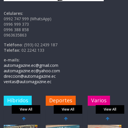
Celulares:
0992 747 999 (WhatsApp)
0996 999 373
0996 388 858
0963635863
Teléfono
: (593) 02 2439 187
Telefax:
02 2242 133
e-mails:
automagazine.ec@gmail.com
automagazine.ec@yahoo.com
direccion@automagazine.ec
ventas@automagazine.ec
Híbridos
Deportes
Varios
View All
View All
View All