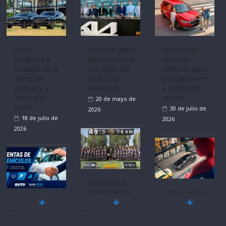
La FEDAK
recibe 12
Sinotruk
Volvo
El costo de
Bolden para
reingresa a
tener un
cubrir las rutas
Ecuador de la
vehículo gana
de La Vuelta
mano de
protagonismo
31 de julio de
Inchcape y
a la hora de
lanza dos
decidir
2026
PHEV
30 de julio de
18 de julio de
2026
2026
Quito se alista
para un nuevo
Kia Open del
Ultima película
PGA Tour
Mercado
‘Spider‑Man:
Americas
automotor
Brand New
20 de mayo de
nacional cierra
Day’ pone en
su mejor 1er
escena a
2026
semestre en la