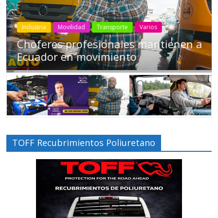
Industria
Movilidad
Transporte
Varios
Choferes profesionales mantienen a
Ecuador en movimiento
TOFF Recubrimientos Poliuretano