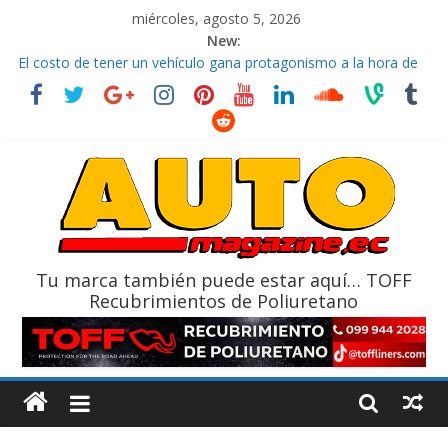
miércoles, agosto 5, 2026
New:
El costo de tener un vehículo gana protagonismo a la hora de
decidir
Ultima película ‘Spider‑Man: Brand New Day’ pone en escena a
BMW
¿Qué puede pasar con tu vehículo si permanece varios días sin
usar?
La Vuelta al Ecuador 2026, edición 47ª, recorre 7 provincias en 8
días
La FEDAK recibe 12 Sinotruk Bolden para cubrir las rutas de La
Vuelta
Tu marca también puede estar aquí… TOFF
Recubrimientos de Poliuretano