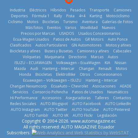
Industria
Eléctricos
Híbridos
Pesados
Transporte
Camiones
Deportes
Fórmula 1
Rally
Pista
4×4
Karting
Motociclismo
Ciclismo
Motos
Bicicletas
Turismo
Aventura
Galerías de Fotos
Más fotos
Eventos
Varios
Movilidad
Nuevos
Kia reúne a
Precios por Marcas
USADOS
Usados Concesionarios
jugadores de
La FEDAK
Ecua-Wagen Usados
Patios de Autos
GR Motors
Auto Ponce
Nuevo SUV
fútbol de todo
recibe 12
Clasificados
Autos Particulares
GN Automotores
Motos y afines
Honda ZR-V
el mundo en
Sinotruk
Bicicletas y afines
Buses y Busetas
Camiones y afines
Cabezales
Advanced
‘Kia OMBC
Bolden para
Volquetas
Maquinaria
Directorio
Marcas
Autos
Hybrid para el
Cup’
cubrir las rutas
ISUZU – ECUAWAGEN
Volkswagen – EcuaWagen
KIA
Nissan
mercado local
de La Vuelta
6 de mayo de
Mazda
Audi
Hanteng – Intercar
Changan
Renault
Motos
23 de julio de
31 de julio de
Honda
Bicicletas
ElektroBike
Otros
Concesionarios
2026
Ecuawagen – Volkswagen – ISUZU
Hanteng – Intercar
2026
2026
Changan Nexumcorp
EcuaAuto – Chevrolet
Asociaciones
AEADE
Servicios
Consorcio Pichincha
Patios de Usados
Neumáticos
Hi Performance
Accesorios
Aseguradoras
Talleres
Contactos
Redes Sociales
AUTO Blogspot
AUTO Facebook
AUTO LinkedIn
AUTO Instagram
AUTO Twitter
AUTO YouTube
AUTO Pinterest
AUTO Tumblr
AUTO VK
AUTO Flickr
Legislación
La Vuelta al
Copyright © 2004-2026. www.automagazine.ec
Volvo
Ecuador 2026,
El costo de
All rights reserved: AUTO MAGAZINE Ecuador
reingresa a
edición 47ª,
tener un
Subscribers:
.
Ecuador de la
recorre 7
vehículo gana