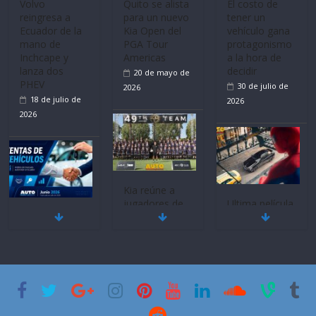
Mercado
La FEDAK
Ultima película
automotor
recibe 12
‘Spider‑Man:
nacional cierra
Sinotruk
Brand New
su mejor 1er
Bolden para
Day’ pone en
semestre en la
cubrir las rutas
escena a
historia
de La Vuelta
BMW
11 de julio de
31 de julio de
29 de julio de
2026
2026
2026
BMW, Toyota,
Quito se alista
¿Qué puede
Bosch y
para un nuevo
pasar con tu
Repsol
Kia Open del
vehículo si
prueban flota
PGA Tour
permanece
que usa
Americas
varios días sin
gasolina 100%
usar?
20 de mayo de
renovable
3 de agosto de
2026
25 de julio de
2026
2026