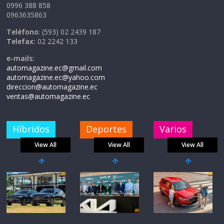
0996 388 858
0963635863
Teléfono
: (593) 02 2439 187
Telefax:
02 2242 133
e-mails:
automagazine.ec@gmail.com
automagazine.ec@yahoo.com
direccion@automagazine.ec
ventas@automagazine.ec
Híbridos
Deportes
Varios
View All
View All
View All