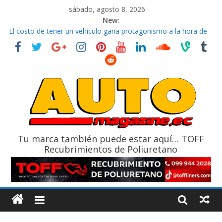
sábado, agosto 8, 2026
New:
El costo de tener un vehículo gana protagonismo a la hora de
decidir
Ultima película ‘Spider‑Man: Brand New Day’ pone en escena a
BMW
¿Qué puede pasar con tu vehículo si permanece varios días sin
usar?
La Vuelta al Ecuador 2026, edición 47ª, recorre 7 provincias en 8
días
La FEDAK recibe 12 Sinotruk Bolden para cubrir las rutas de La
Vuelta
Tu marca también puede estar aquí… TOFF
Recubrimientos de Poliuretano