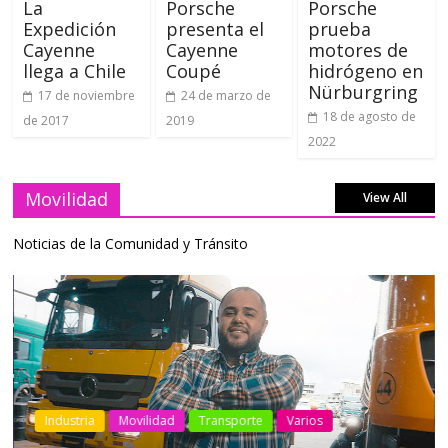
La
Porsche
Porsche
Expedición
presenta el
prueba
Cayenne
Cayenne
motores de
llega a Chile
Coupé
hidrógeno en
Nürburgring
17 de noviembre
24 de marzo de
18 de agosto de
de 2017
2019
2022
Movilidad
View All
Noticias de la Comunidad y Tránsito
Industria
Movilidad
Transporte
Varios