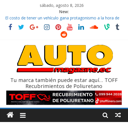
sábado, agosto 8, 2026
New:
El costo de tener un vehículo gana protagonismo a la hora de
decidir
Ultima película ‘Spider‑Man: Brand New Day’ pone en escena a
BMW
¿Qué puede pasar con tu vehículo si permanece varios días sin
usar?
La Vuelta al Ecuador 2026, edición 47ª, recorre 7 provincias en 8
días
La FEDAK recibe 12 Sinotruk Bolden para cubrir las rutas de La
Vuelta
Tu marca también puede estar aquí… TOFF
Recubrimientos de Poliuretano