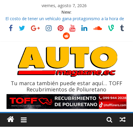
viernes, agosto 7, 2026
New:
El costo de tener un vehículo gana protagonismo a la hora de
decidir
Ultima película ‘Spider‑Man: Brand New Day’ pone en escena a
BMW
¿Qué puede pasar con tu vehículo si permanece varios días sin
usar?
La Vuelta al Ecuador 2026, edición 47ª, recorre 7 provincias en 8
días
La FEDAK recibe 12 Sinotruk Bolden para cubrir las rutas de La
Vuelta
Tu marca también puede estar aquí… TOFF
Recubrimientos de Poliuretano